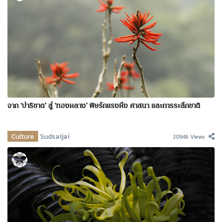
จาก ‘ปาริชาต’ สู่ ‘ทองหลาง’ พิษรักแรงหึง ศาสนา และการระลึกชาติ
Culture
Sudsaijai
20946 Views