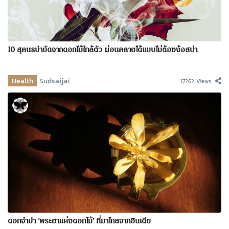
10 สุคนธบำบัดจากดอกไม้ใกล้ตัว ผ่อนคลายได้แบบไม่ต้องง้อสปา
Health
Sudsaijai
17262 Views
ดอกจำปา ‘พระยาแห่งดอกไม้’ ที่มาไกลจากอินเดีย