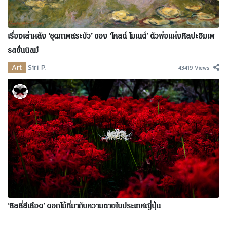
เรื่องเล่าหลัง ‘ชุดภาพสระบัว’ ของ ‘โคลด์ โมเนต์’ ตัวพ่อแห่งศิลปะอิมเพ
รสชั่นนิสม์
Art
Siri P.
43419 Views
‘ลิลลี่สีเลือด’ ดอกไม้ที่มากับความตายในประเทศญี่ปุ่น