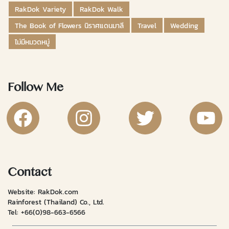
RakDok Variety
RakDok Walk
The Book of Flowers นิราศแดนมาลี
Travel
Wedding
ไม่มีหมวดหมู่
Follow Me
RakDok Channel Facebook
RakDok Channel Instagram
RakDok Twitter
Rakdok Ch
Contact
Website: RakDok.com
Rainforest (Thailand) Co., Ltd.
Tel:
+66(0)98-663-6566