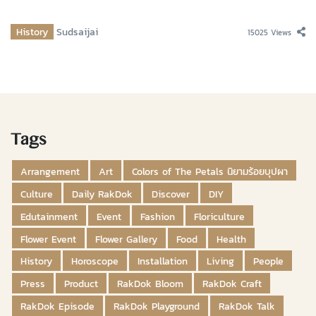
History
Sudsaijai
15025 Views
Tags
Arrangement
Art
Colors of The Petals นิยามร้อยบุปผา
Culture
Daily RakDok
Discover
DIY
Edutainment
Event
Fashion
Floriculture
Flower Event
Flower Gallery
Food
Health
History
Horoscope
Installation
Living
People
Press
Product
RakDok Bloom
RakDok Craft
RakDok Episode
RakDok Playground
RakDok Talk