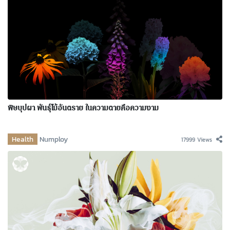
พิษบุปผา พันธุ์ไม้อันตราย ในความตายคือความงาม
Health
Numploy
17999 Views