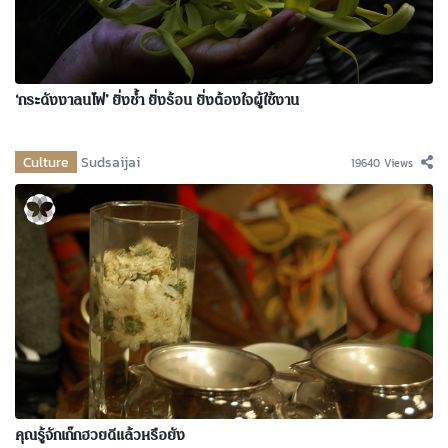
‘กระดังงาลนไฟ’ ยิ่งช้ำ ยิ่งร้อน ยิ่งต้องใจผู้ใช้งาน
Culture
Sudsaijai
19640 Views
คุณรู้จักเก๊กฮวยดีแล้วหรือยัง