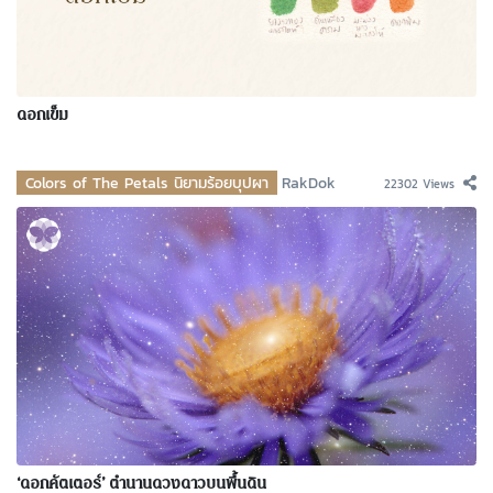
ดอกเข็ม
Colors of The Petals นิยามร้อยบุปผา
RakDok
22302 Views
‘ดอกคัตเตอร์’ ตำนานดวงดาวบนพื้นดิน