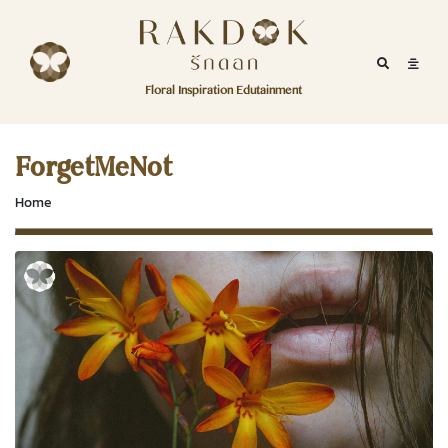
Skip to content
RakDok
RakDok (รักดอก)
Mobile Se
Mobil
Menu
Floral Inspiration Edutainment
HOME
RakDok (รักดอก)
MAGAZINE
ForgetMeNot
EDUTAINMENT
Home
RAKDOK
MARKET
ABOUT
CONTACT