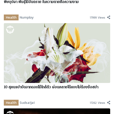
พิษบุปผา พันธุ์ไม้อันตราย ในความตายคือความงาม
Health
Numploy
17999 Views
10 สุคนธบำบัดจากดอกไม้ใกล้ตัว ผ่อนคลายได้แบบไม่ต้องง้อสปา
Health
Sudsaijai
17262 Views