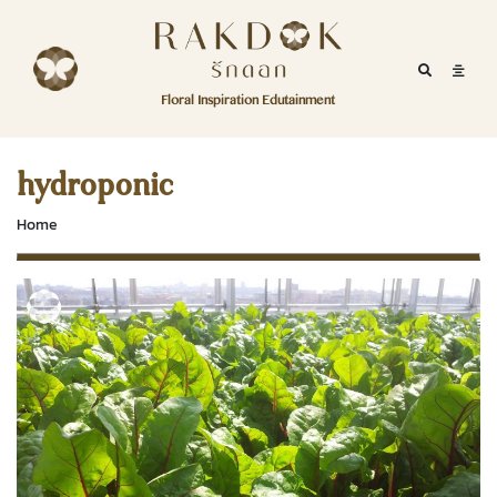
Skip to content
RakDok
RakDok (รักดอก)
Mobile Se
Mobil
Menu
Floral Inspiration Edutainment
HOME
RakDok (รักดอก)
MAGAZINE
hydroponic
EDUTAINMENT
Home
RAKDOK
MARKET
ABOUT
CONTACT