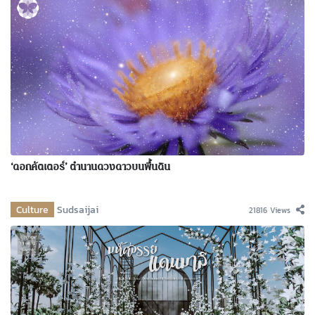
‘ดอกคัตเตอร์’ ตำนานดวงดาวบนพื้นดิน
Culture
Sudsaijai
21816 Views