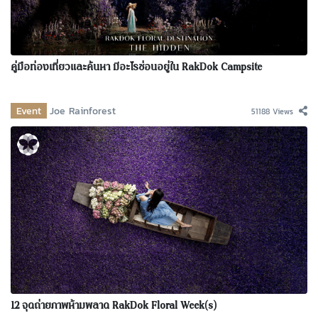
คู่มือท่องเที่ยวและค้นหา มีอะไรซ่อนอยู่ใน RakDok Campsite
Event
Joe Rainforest
51188 Views
12 จุดถ่ายภาพห้ามพลาด RakDok Floral Week(s)