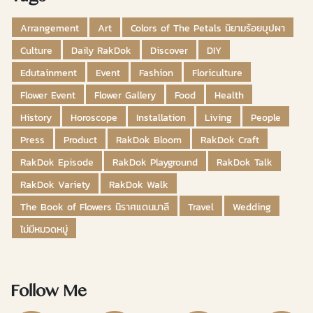
Arrangement
Art
Colors of The Petals นิยามร้อยบุปผา
Culture
Daily RakDok
Discover
DIY
Edutainment
Event
Fashion
Floriculture
Flower Event
Flower Gallery
Food
Health
History
Horoscope
Installation
Living
People
Press
Product
RakDok Bloom
RakDok Craft
RakDok Episode
RakDok Playground
RakDok Talk
RakDok Variety
RakDok Walk
The Book of Flowers นิราศแดนมาลี
Travel
Wedding
ไม่มีหมวดหมู่
Follow Me