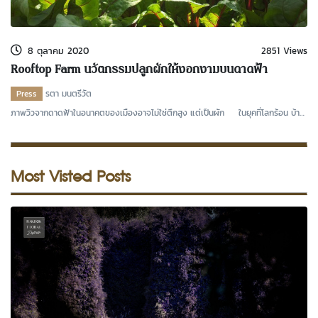
kDok Channel Facebook
kDok Channel Instagram
8 ตุลาคม 2020
2851 Views
kDok Twitter
Rooftop Farm นวัตกรรมปลูกผักให้งอกงามบนดาดฟ้า
kdok Channel Youtube
Press
รตา มนตรีวัต
ภาพวิวจากดาดฟ้าในอนาคตของเมืองอาจไม่ใช่ตึกสูง แต่เป็นผัก ในยุคที่โลกร้อน บ้าน
เมืองขยาย
Most Visted Posts