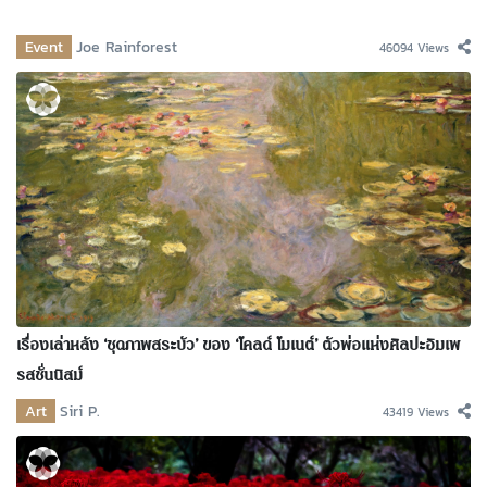
Event
Joe Rainforest
46094 Views
เรื่องเล่าหลัง ‘ชุดภาพสระบัว’ ของ ‘โคลด์ โมเนต์’ ตัวพ่อแห่งศิลปะอิมเพ
รสชั่นนิสม์
Art
Siri P.
43419 Views