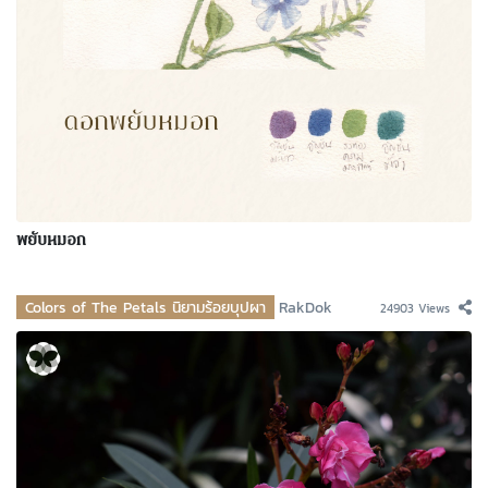
พยับหมอก
Colors of The Petals นิยามร้อยบุปผา
RakDok
24903 Views