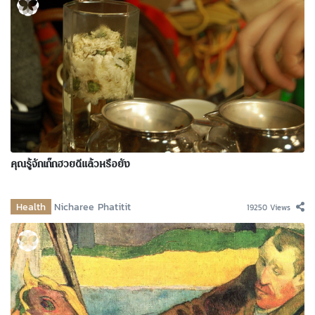
คุณรู้จักเก๊กฮวยดีแล้วหรือยัง
Health
Nicharee Phatitit
19250 Views