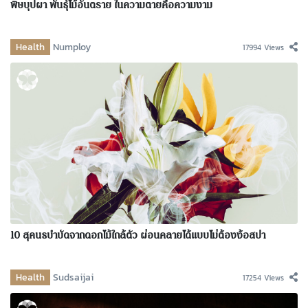
พิษบุปผา พันธุ์ไม้อันตราย ในความตายคือความงาม
Health
Numploy
17994 Views
10 สุคนธบำบัดจากดอกไม้ใกล้ตัว ผ่อนคลายได้แบบไม่ต้องง้อสปา
Health
Sudsaijai
17254 Views