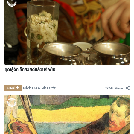
คุณรู้จักเก๊กฮวยดีแล้วหรือยัง
Health
Nicharee Phatitit
19242 Views