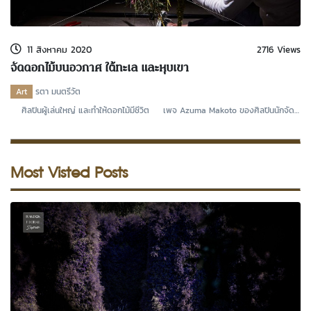
kDok Channel Facebook
kDok Channel Instagram
11 สิงหาคม 2020
2716 Views
kDok Twitter
จัดดอกไม้บนอวกาศ ใต้ทะเล และหุบเขา
kdok Channel Youtube
Art
รตา มนตรีวัต
ศิลปินผู้เล่นใหญ่ และทำให้ดอกไม้มีชีวิต เพจ Azuma Makoto ของศิลปินนักจัด
ดอกไม้ชาวญ
Most Visted Posts