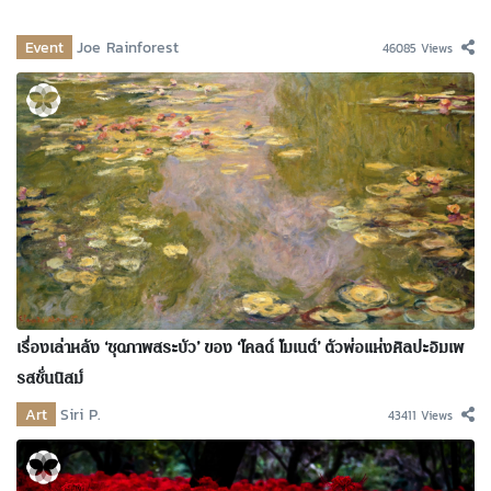
Event
Joe Rainforest
46085 Views
เรื่องเล่าหลัง ‘ชุดภาพสระบัว’ ของ ‘โคลด์ โมเนต์’ ตัวพ่อแห่งศิลปะอิมเพ
รสชั่นนิสม์
Art
Siri P.
43411 Views