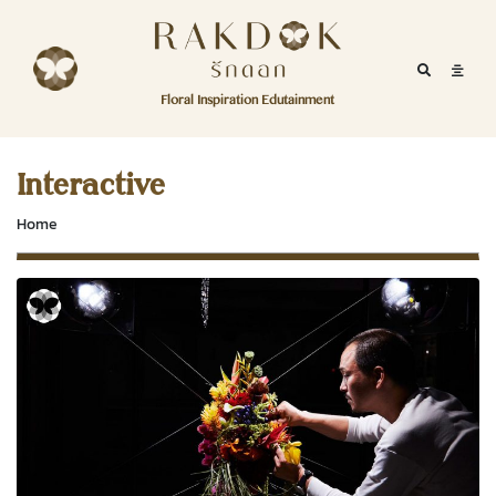
Skip to content
RakDok
RakDok (รักดอก)
Mobile Se
Mobil
Menu
Floral Inspiration Edutainment
HOME
RakDok (รักดอก)
MAGAZINE
Interactive
EDUTAINMENT
Home
RAKDOK
MARKET
ABOUT
CONTACT