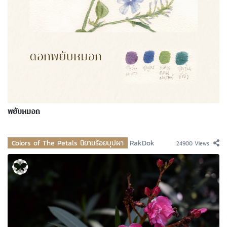
พยับหมอก
Colors of The Petals นิยามร้อยบุปผา
RakDok
24900 Views