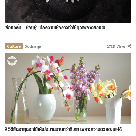
‘ซ่อนกลิ่น – ซ่อนชู้’ เมื่อความเชื่ออาจทำให้คุณพลาดของดี!
Culture
Sudsaijai
27321 Views
9 วิธียืดอายุดอกไม้ให้เบ่งบานนานกว่าที่เคย เพราะความสวยชะลอได้