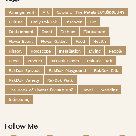
Arrangement
Art
Colors of The Petals นิยามร้อยบุปผา
Culture
Daily RakDok
Discover
DIY
Edutainment
Event
Fashion
Floriculture
Flower Event
Flower Gallery
Food
Health
History
Horoscope
Installation
Living
People
Press
Product
RakDok Bloom
RakDok Craft
RakDok Episode
RakDok Playground
RakDok Talk
RakDok Variety
RakDok Walk
The Book of Flowers นิราศแดนมาลี
Travel
Wedding
ไม่มีหมวดหมู่
Follow Me