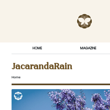
Skip to content
RakDok (ร
HOME
MAGAZINE
JacarandaRain
Home