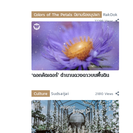
Colors of The Petals นิยามร้อยบุปผา
RakDok
22299 Views
‘ดอกคัตเตอร์’ ตำนานดวงดาวบนพื้นดิน
Culture
Sudsaijai
21810 Views