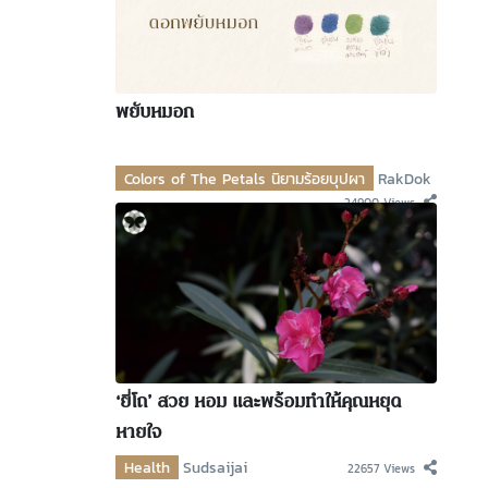
พยับหมอก
Colors of The Petals นิยามร้อยบุปผา
RakDok
24900 Views
‘ยี่โถ’ สวย หอม และพร้อมทำให้คุณหยุด
หายใจ
Health
Sudsaijai
22657 Views