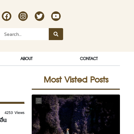
RakDok Channel Facebook
RakDok Channel Instagram
RakDok Twitter
Rakdok Channel Youtube
ABOUT
CONTACT
Most Visted Posts
4253 Views
ื่น