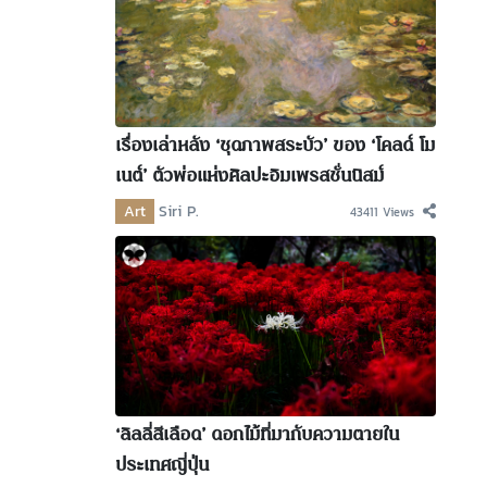
เรื่องเล่าหลัง ‘ชุดภาพสระบัว’ ของ ‘โคลด์ โม
เนต์’ ตัวพ่อแห่งศิลปะอิมเพรสชั่นนิสม์
Art
Siri P.
43411 Views
‘ลิลลี่สีเลือด’ ดอกไม้ที่มากับความตายใน
ประเทศญี่ปุ่น