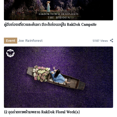
คู่มือท่องเที่ยวและค้นหา มีอะไรซ่อนอยู่ใน RakDok Campsite
Event
Joe Rainforest
51187 Views
12 จุดถ่ายภาพห้ามพลาด RakDok Floral Week(s)