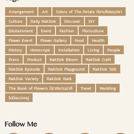
Arrangement
Art
Colors of The Petals นิยามร้อยบุปผา
Culture
Daily RakDok
Discover
DIY
Edutainment
Event
Fashion
Floriculture
Flower Event
Flower Gallery
Food
Health
History
Horoscope
Installation
Living
People
Press
Product
RakDok Bloom
RakDok Craft
RakDok Episode
RakDok Playground
RakDok Talk
RakDok Variety
RakDok Walk
The Book of Flowers นิราศแดนมาลี
Travel
Wedding
ไม่มีหมวดหมู่
Follow Me