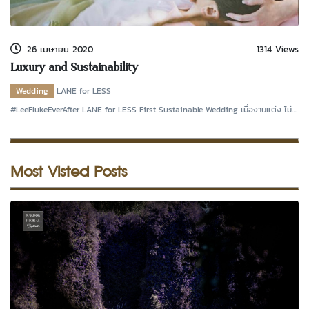
kDok Channel Facebook
kDok Channel Instagram
26 เมษายน 2020
1314 Views
kDok Twitter
Luxury and Sustainability
kdok Channel Youtube
Wedding
LANE for LESS
#LeeFlukeEverAfter LANE for LESS First Sustainable Wedding เมื่องานแต่ง ไม่
ใช่เรื่องข
Most Visted Posts