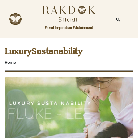
Skip to content
RakDok
RakDok (รักดอก)
Mobile Se
Mobil
Menu
Floral Inspiration Edutainment
HOME
RakDok (รักดอก)
MAGAZINE
LuxurySustanability
EDUTAINMENT
Home
RAKDOK
MARKET
ABOUT
CONTACT