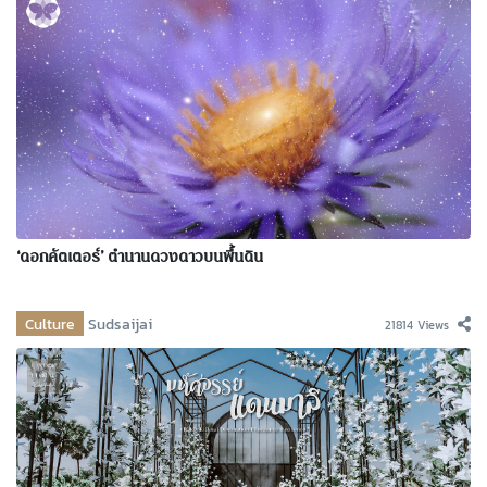
‘ดอกคัตเตอร์’ ตำนานดวงดาวบนพื้นดิน
Culture
Sudsaijai
21814 Views