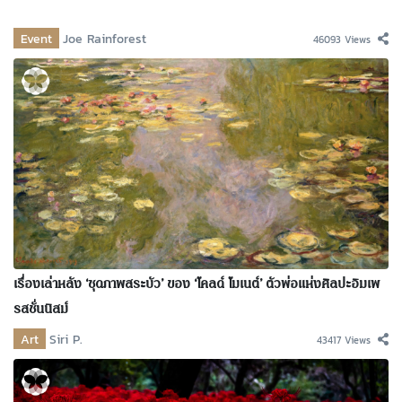
Event
Joe Rainforest
46093 Views
เรื่องเล่าหลัง ‘ชุดภาพสระบัว’ ของ ‘โคลด์ โมเนต์’ ตัวพ่อแห่งศิลปะอิมเพ
รสชั่นนิสม์
Art
Siri P.
43417 Views