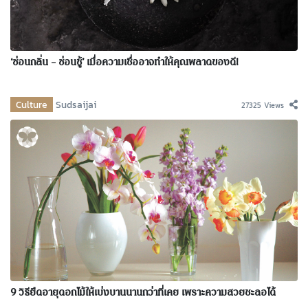
‘ซ่อนกลิ่น – ซ่อนชู้’ เมื่อความเชื่ออาจทำให้คุณพลาดของดี!
Culture
Sudsaijai
27325 Views
9 วิธียืดอายุดอกไม้ให้เบ่งบานนานกว่าที่เคย เพราะความสวยชะลอได้