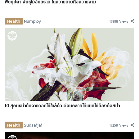
พิษบุปผา พันธุ์ไม้อันตราย ในความตายคือความงาม
Health
Numploy
17998 Views
10 สุคนธบำบัดจากดอกไม้ใกล้ตัว ผ่อนคลายได้แบบไม่ต้องง้อสปา
Health
Sudsaijai
17259 Views