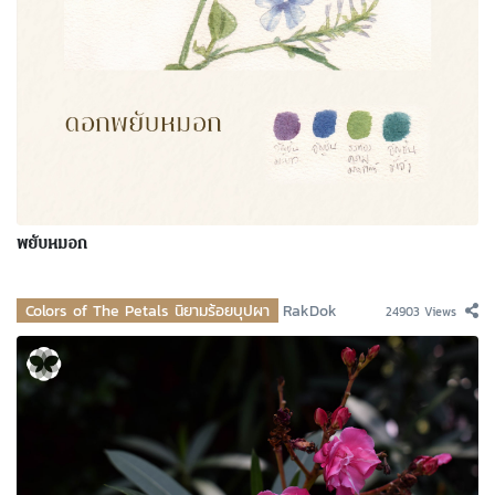
พยับหมอก
Colors of The Petals นิยามร้อยบุปผา
RakDok
24903 Views