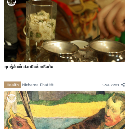
คุณรู้จักเก๊กฮวยดีแล้วหรือยัง
Health
Nicharee Phatitit
19244 Views