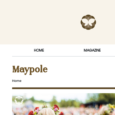
Skip to content
RakDok (ร
HOME
MAGAZINE
Maypole
Home