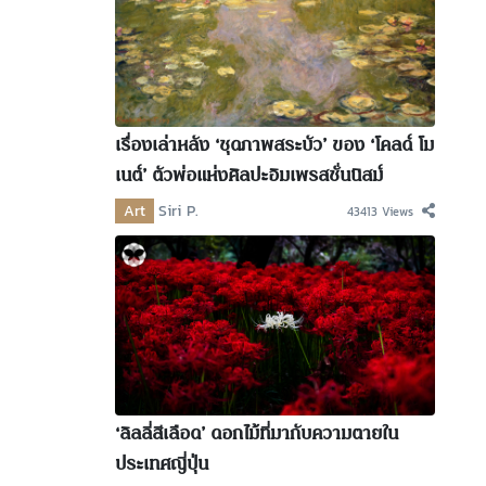
เรื่องเล่าหลัง ‘ชุดภาพสระบัว’ ของ ‘โคลด์ โม
เนต์’ ตัวพ่อแห่งศิลปะอิมเพรสชั่นนิสม์
Art
Siri P.
43413 Views
‘ลิลลี่สีเลือด’ ดอกไม้ที่มากับความตายใน
ประเทศญี่ปุ่น