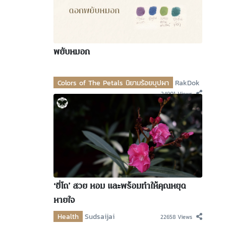
พยับหมอก
Colors of The Petals นิยามร้อยบุปผา
RakDok
24901 Views
‘ยี่โถ’ สวย หอม และพร้อมทำให้คุณหยุด
หายใจ
Health
Sudsaijai
22658 Views