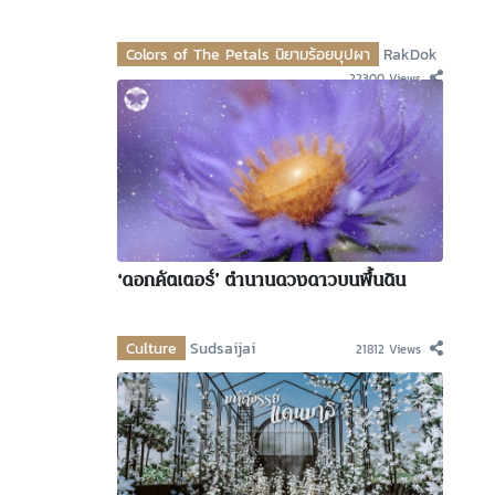
Colors of The Petals นิยามร้อยบุปผา
RakDok
22300 Views
‘ดอกคัตเตอร์’ ตำนานดวงดาวบนพื้นดิน
Culture
Sudsaijai
21812 Views