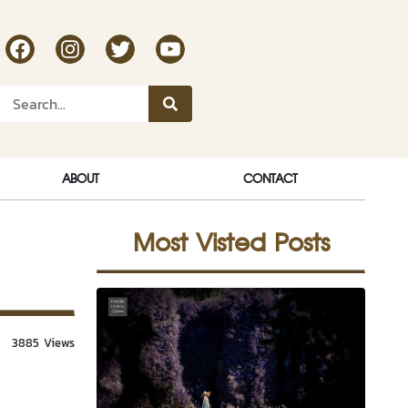
RakDok Channel Facebook
RakDok Channel Instagram
RakDok Twitter
Rakdok Channel Youtube
ABOUT
CONTACT
Most Visted Posts
3885 Views