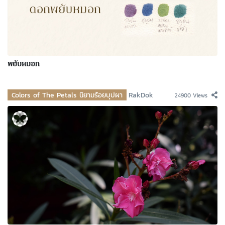
พยับหมอก
Colors of The Petals นิยามร้อยบุปผา
RakDok
24900 Views