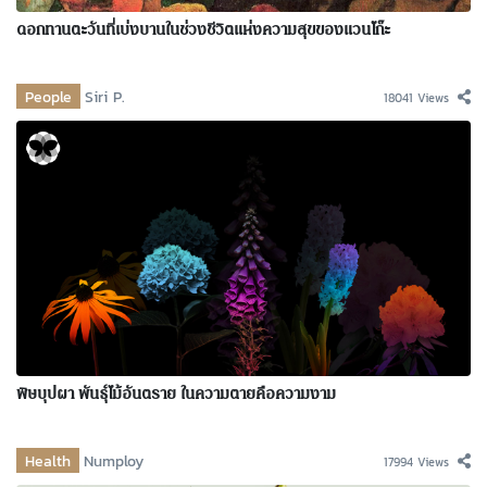
ดอกทานตะวันที่เบ่งบานในช่วงชีวิตแห่งความสุขของแวนโก๊ะ
People
Siri P.
18041 Views
พิษบุปผา พันธุ์ไม้อันตราย ในความตายคือความงาม
Health
Numploy
17994 Views