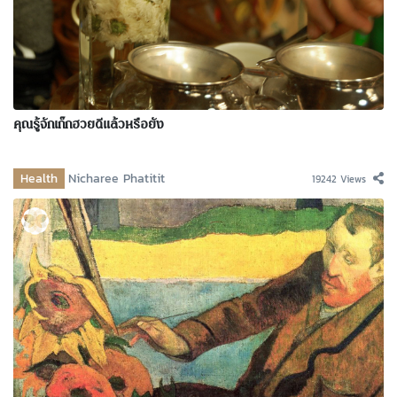
คุณรู้จักเก๊กฮวยดีแล้วหรือยัง
Health
Nicharee Phatitit
19242 Views