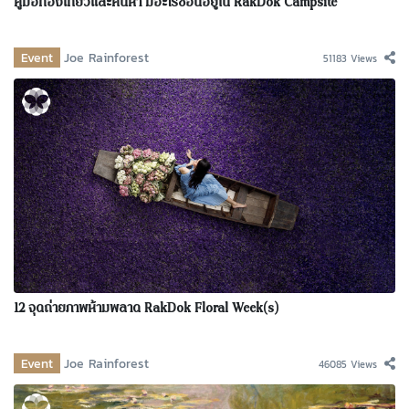
คู่มือท่องเที่ยวและค้นหา มีอะไรซ่อนอยู่ใน RakDok Campsite
Event
Joe Rainforest
51183 Views
12 จุดถ่ายภาพห้ามพลาด RakDok Floral Week(s)
Event
Joe Rainforest
46085 Views