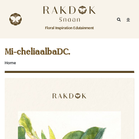
Skip to content
RakDok
RakDok (รักดอก)
Mobile Se
Mobil
Menu
Floral Inspiration Edutainment
HOME
RakDok (รักดอก)
MAGAZINE
Mi-cheliaalbaDC.
EDUTAINMENT
Home
RAKDOK
MARKET
ABOUT
CONTACT