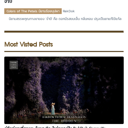
จําปี
Colors of The Petals นิยามร้อยบุปผา
RakDok
นิยามสรรพคุณทางยาของ 'จําปี' คือ ดอกมีรสขมเย็น กลิ่นหอม ปรุงเป็นยาแก้ไข้แก้ล
Most Visted Posts