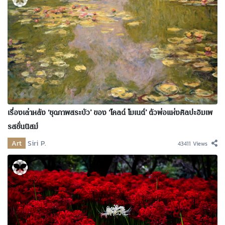
เรื่องเล่าหลัง ‘ชุดภาพสระบัว’ ของ ‘โคลด์ โมเนต์’ ตัวพ่อแห่งศิลปะอิมเพ
รสชั่นนิสม์
Art
Siri P.
43411 Views