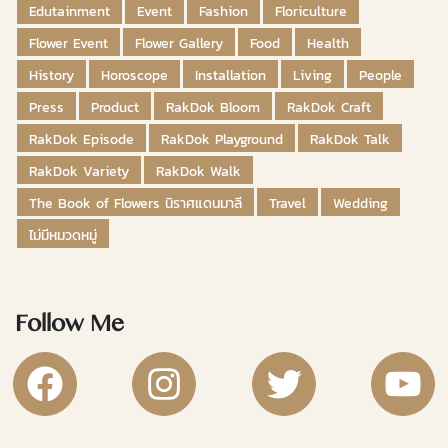
Edutainment
Event
Fashion
Floriculture
Flower Event
Flower Gallery
Food
Health
History
Horoscope
Installation
Living
People
Press
Product
RakDok Bloom
RakDok Craft
RakDok Episode
RakDok Playground
RakDok Talk
RakDok Variety
RakDok Walk
The Book of Flowers นิราศแดนมาลี
Travel
Wedding
ไม่มีหมวดหมู่
Follow Me
RakDok Channel Facebook
RakDok Channel Instagram
RakDok Twitter
Rakdok Ch