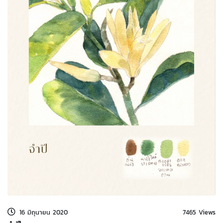
kDok Channel Facebook
kDok Channel Instagram
kDok Twitter
kdok Channel Youtube
16 มิถุนายน 2020
7465 Views