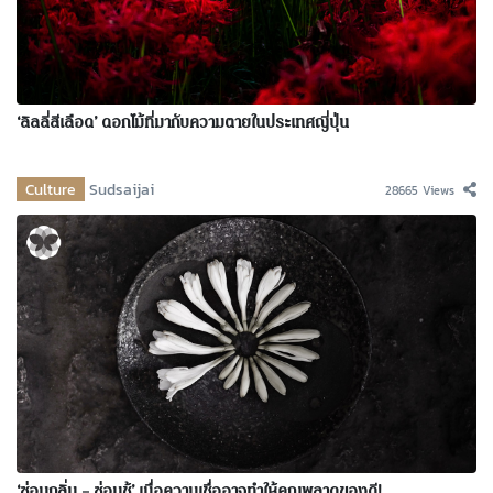
‘ลิลลี่สีเลือด’ ดอกไม้ที่มากับความตายในประเทศญี่ปุ่น
Culture
Sudsaijai
28665 Views
‘ซ่อนกลิ่น – ซ่อนชู้’ เมื่อความเชื่ออาจทำให้คุณพลาดของดี!