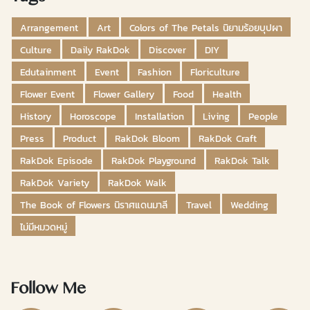
Arrangement
Art
Colors of The Petals นิยามร้อยบุปผา
Culture
Daily RakDok
Discover
DIY
Edutainment
Event
Fashion
Floriculture
Flower Event
Flower Gallery
Food
Health
History
Horoscope
Installation
Living
People
Press
Product
RakDok Bloom
RakDok Craft
RakDok Episode
RakDok Playground
RakDok Talk
RakDok Variety
RakDok Walk
The Book of Flowers นิราศแดนมาลี
Travel
Wedding
ไม่มีหมวดหมู่
Follow Me