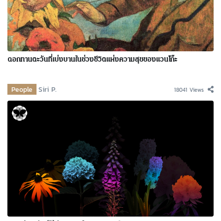
ดอกทานตะวันที่เบ่งบานในช่วงชีวิตแห่งความสุขของแวนโก๊ะ
People
Siri P.
18041 Views