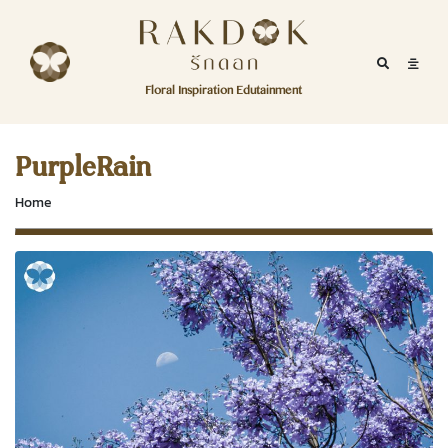
Skip to content
RakDok
RakDok (รักดอก)
Mobile Se
Mobil
Menu
Floral Inspiration Edutainment
HOME
RakDok (รักดอก)
MAGAZINE
PurpleRain
EDUTAINMENT
Home
RAKDOK
MARKET
ABOUT
CONTACT