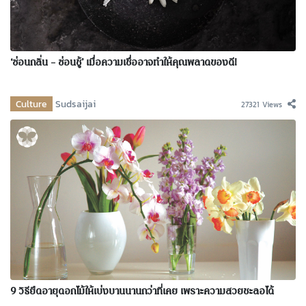
‘ซ่อนกลิ่น – ซ่อนชู้’ เมื่อความเชื่ออาจทำให้คุณพลาดของดี!
Culture
Sudsaijai
27321 Views
9 วิธียืดอายุดอกไม้ให้เบ่งบานนานกว่าที่เคย เพราะความสวยชะลอได้