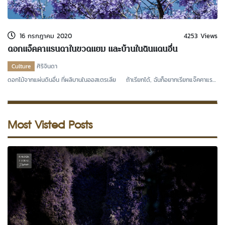
kDok Channel Facebook
kDok Channel Instagram
16 กรกฎาคม 2020
4253 Views
kDok Twitter
ดอกแจ๊คคาแรนดาในขวดแยม และบ้านในดินแดนอื่น
kdok Channel Youtube
Culture
ศิริจินดา
ดอกไม้จากแผ่นดินอื่น ที่ผลิบานในออสเตรเลีย ถ้าเรียกได้, ฉันก็อยากเรียกแจ๊คคาแรน
ดาว่าดอ
Most Visted Posts