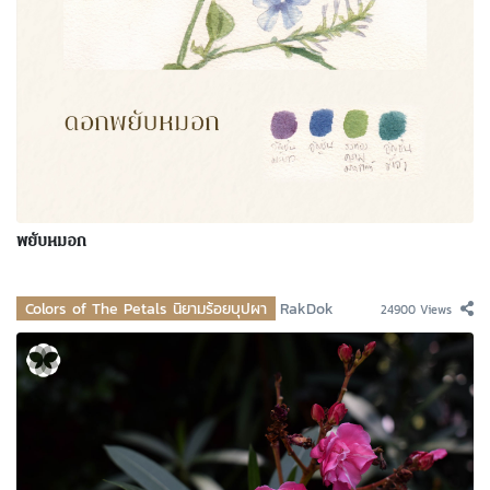
พยับหมอก
Colors of The Petals นิยามร้อยบุปผา
RakDok
24900 Views