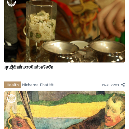
คุณรู้จักเก๊กฮวยดีแล้วหรือยัง
Health
Nicharee Phatitit
19241 Views