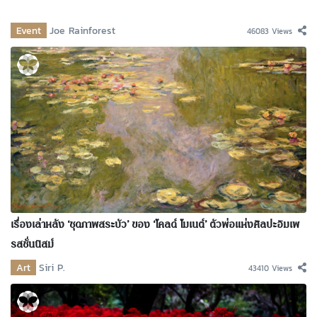
Event
Joe Rainforest
46083 Views
เรื่องเล่าหลัง ‘ชุดภาพสระบัว’ ของ ‘โคลด์ โมเนต์’ ตัวพ่อแห่งศิลปะอิมเพ
รสชั่นนิสม์
Art
Siri P.
43410 Views