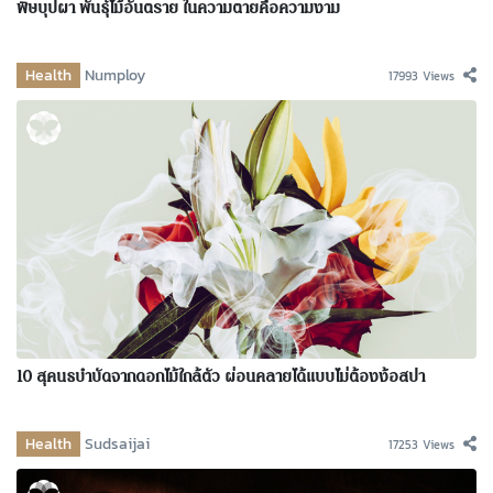
พิษบุปผา พันธุ์ไม้อันตราย ในความตายคือความงาม
Health
Numploy
17993 Views
10 สุคนธบำบัดจากดอกไม้ใกล้ตัว ผ่อนคลายได้แบบไม่ต้องง้อสปา
Health
Sudsaijai
17253 Views