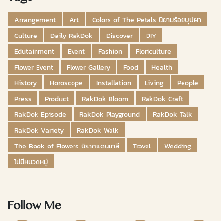
Arrangement
Art
Colors of The Petals นิยามร้อยบุปผา
Culture
Daily RakDok
Discover
DIY
Edutainment
Event
Fashion
Floriculture
Flower Event
Flower Gallery
Food
Health
History
Horoscope
Installation
Living
People
Press
Product
RakDok Bloom
RakDok Craft
RakDok Episode
RakDok Playground
RakDok Talk
RakDok Variety
RakDok Walk
The Book of Flowers นิราศแดนมาลี
Travel
Wedding
ไม่มีหมวดหมู่
Follow Me