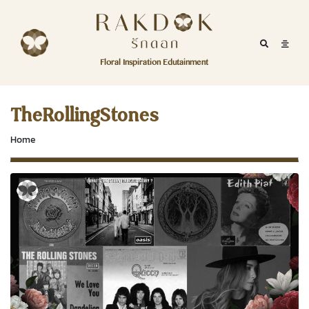
Skip to content
RakDok
RakDok (รักดอก)
Mobile Se
Mobil
Menu
Floral Inspiration Edutainment
HOME
RakDok (รักดอก)
MAGAZINE
TheRollingStones
EDUTAINMENT
Home
RAKDOK
MARKET
ABOUT
CONTACT