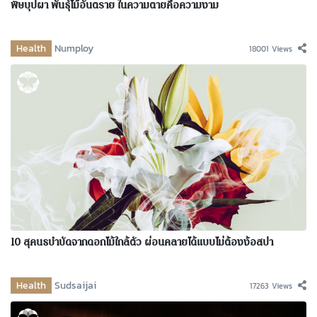
พิษบุปผา พันธุ์ไม้อันตราย ในความตายคือความงาม
Health
Numploy
18001 Views
10 สุคนธบำบัดจากดอกไม้ใกล้ตัว ผ่อนคลายได้แบบไม่ต้องง้อสปา
Health
Sudsaijai
17263 Views