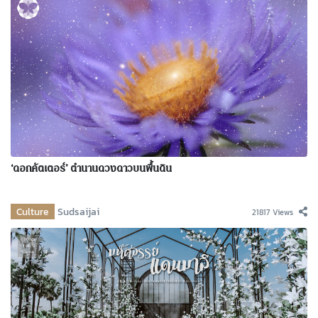
‘ดอกคัตเตอร์’ ตำนานดวงดาวบนพื้นดิน
Culture
Sudsaijai
21817 Views