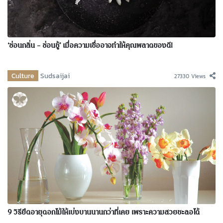
‘ซ่อนกลิ่น – ซ่อนชู้’ เมื่อความเชื่ออาจทำให้คุณพลาดของดี!
Culture
Sudsaijai
27330 Views
9 วิธียืดอายุดอกไม้ให้เบ่งบานนานกว่าที่เคย เพราะความสวยชะลอได้