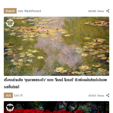
Event
Joe Rainforest
46098 Views
เรื่องเล่าหลัง ‘ชุดภาพสระบัว’ ของ ‘โคลด์ โมเนต์’ ตัวพ่อแห่งศิลปะอิมเพ
รสชั่นนิสม์
Art
Siri P.
43434 Views