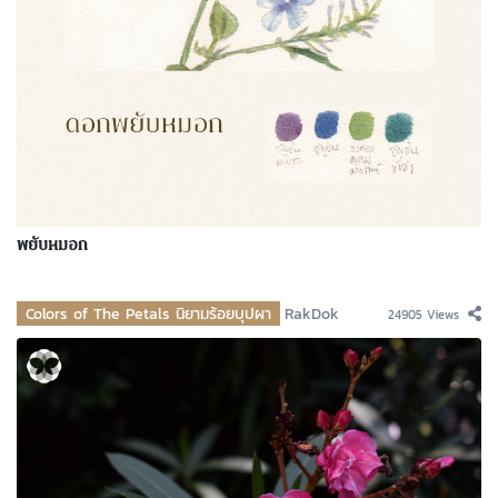
พยับหมอก
Colors of The Petals นิยามร้อยบุปผา
RakDok
24905 Views