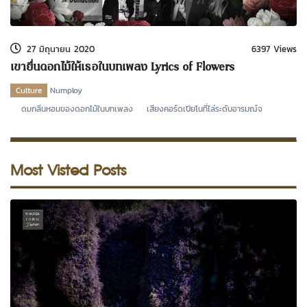
kDok Channel Facebook
kDok Channel Instagram
27 มิถุนายน 2020
6397 Views
kDok Twitter
เขายื่นดอกไม้ให้เธอในบทเพลง Lyrics of Flowers
kdok Channel Youtube
Culture
Numploy
ดมกลิ่นหอมของดอกไม้ในบทเพลง เสียงคอร์ดเปียโนที่ไล่ระดับอารมณ์จ
Most Visted Posts