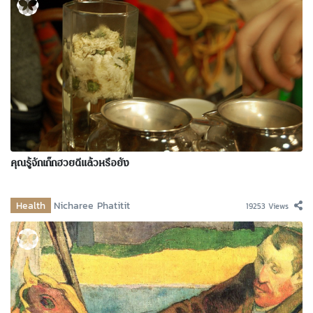
คุณรู้จักเก๊กฮวยดีแล้วหรือยัง
Health
Nicharee Phatitit
19253 Views