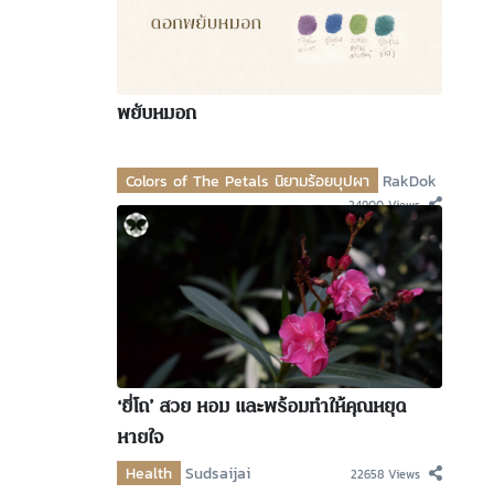
พยับหมอก
Colors of The Petals นิยามร้อยบุปผา
RakDok
24900 Views
‘ยี่โถ’ สวย หอม และพร้อมทำให้คุณหยุด
หายใจ
Health
Sudsaijai
22658 Views