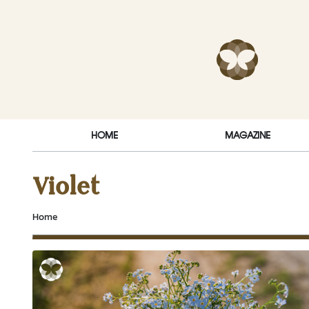
Skip to content
RakDok (ร
HOME
MAGAZINE
Violet
Home