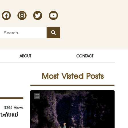
RakDok Channel Facebook
RakDok Channel Instagram
RakDok Twitter
Rakdok Channel Youtube
ABOUT
CONTACT
Most Visted Posts
5264 Views
าะกับแม่