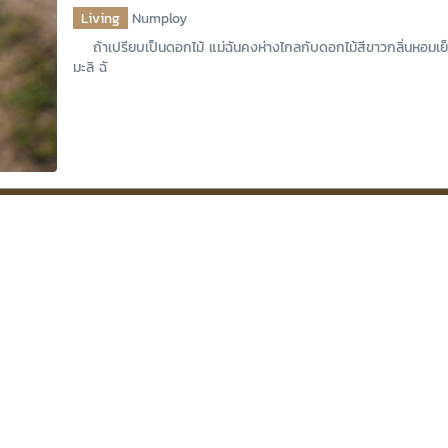
Living
Numploy
ถ้าเปรียบเป็นดอกไม้ แม่ฉันคงห่างไกลกับดอกไม้สีขาวกลิ่นหอมเ
มะลิ ฉั