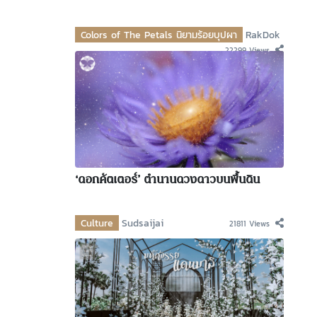
Colors of The Petals นิยามร้อยบุปผา
RakDok
22299 Views
‘ดอกคัตเตอร์’ ตำนานดวงดาวบนพื้นดิน
Culture
Sudsaijai
21811 Views