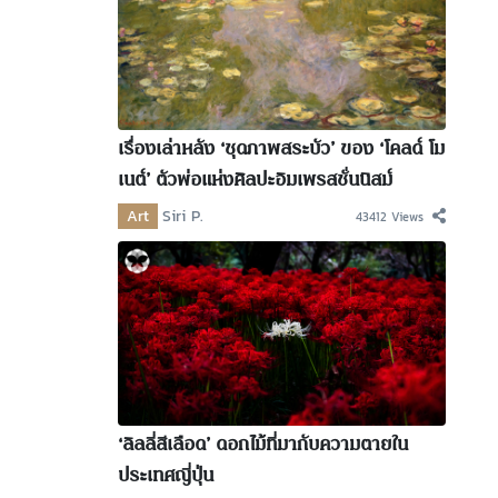
เรื่องเล่าหลัง ‘ชุดภาพสระบัว’ ของ ‘โคลด์ โม
เนต์’ ตัวพ่อแห่งศิลปะอิมเพรสชั่นนิสม์
Art
Siri P.
43412 Views
‘ลิลลี่สีเลือด’ ดอกไม้ที่มากับความตายใน
ประเทศญี่ปุ่น