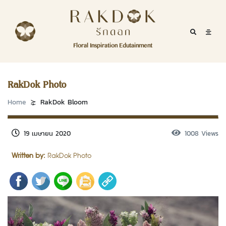
Skip to content
RakDok
RakDok (รักดอก)
Mobile Se
Mobil
Menu
Floral Inspiration Edutainment
HOME
RakDok (รักดอก)
MAGAZINE
RakDok Photo
EDUTAINMENT
Home
RakDok Bloom
RAKDOK
19 เมษายน 2020
1008 Views
MARKET
Written by:
RakDok Photo
ABOUT
CONTACT