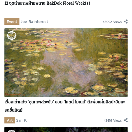
12 จุดถ่ายภาพห้ามพลาด RakDok Floral Week(s)
Event
Joe Rainforest
46092 Views
เรื่องเล่าหลัง ‘ชุดภาพสระบัว’ ของ ‘โคลด์ โมเนต์’ ตัวพ่อแห่งศิลปะอิมเพ
รสชั่นนิสม์
Art
Siri P.
43416 Views