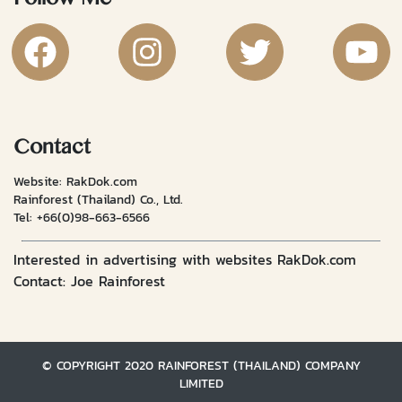
Follow Me
RakDok Channel Facebook
RakDok Channel Instagram
RakDok Twitter
Rakdok Ch
Contact
Website: RakDok.com
Rainforest (Thailand) Co., Ltd.
Tel:
+66(0)98-663-6566
Interested in advertising with websites RakDok.com
Contact: Joe Rainforest
© COPYRIGHT 2020 RAINFOREST (THAILAND) COMPANY
LIMITED