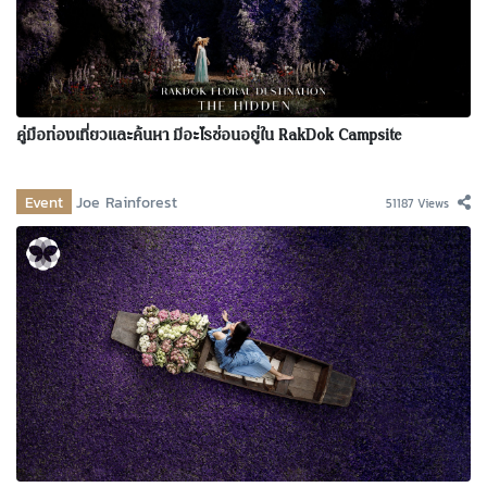
คู่มือท่องเที่ยวและค้นหา มีอะไรซ่อนอยู่ใน RakDok Campsite
Event
Joe Rainforest
51187 Views