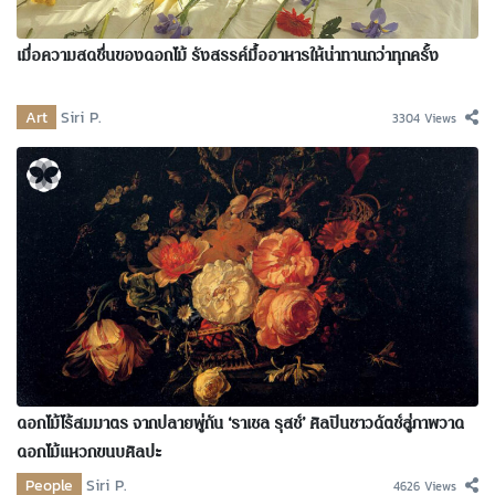
เมื่อความสดชื่นของดอกไม้ รังสรรค์มื้ออาหารให้น่าทานกว่าทุกครั้ง
Art
Siri P.
3304 Views
ดอกไม้ไร้สมมาตร จากปลายพู่กัน ‘ราเชล รุสช์’ ศิลปินชาวดัตช์สู่ภาพวาด
ดอกไม้แหวกขนบศิลปะ
People
Siri P.
4626 Views