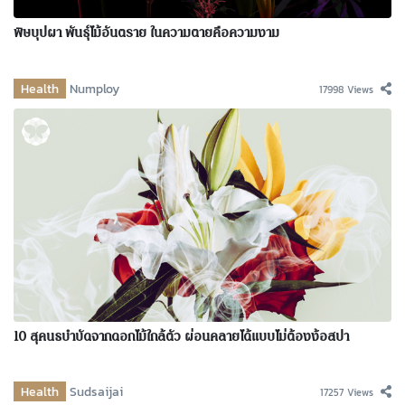
พิษบุปผา พันธุ์ไม้อันตราย ในความตายคือความงาม
Health
Numploy
17998 Views
10 สุคนธบำบัดจากดอกไม้ใกล้ตัว ผ่อนคลายได้แบบไม่ต้องง้อสปา
Health
Sudsaijai
17257 Views