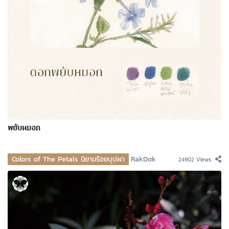
พยับหมอก
Colors of The Petals นิยามร้อยบุปผา
RakDok
24902 Views