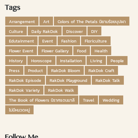
Tags
Arrangement
Art
Colors of The Petals นิยามร้อยบุปผา
Culture
Daily RakDok
Discover
DIY
Edutainment
Event
Fashion
Floriculture
Flower Event
Flower Gallery
Food
Health
History
Horoscope
Installation
Living
People
Press
Product
RakDok Bloom
RakDok Craft
RakDok Episode
RakDok Playground
RakDok Talk
RakDok Variety
RakDok Walk
The Book of Flowers นิราศแดนมาลี
Travel
Wedding
ไม่มีหมวดหมู่