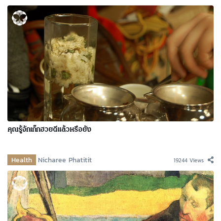
คุณรู้จักเก๊กฮวยดีแล้วหรือยัง
Health
Nicharee Phatitit
19244 Views