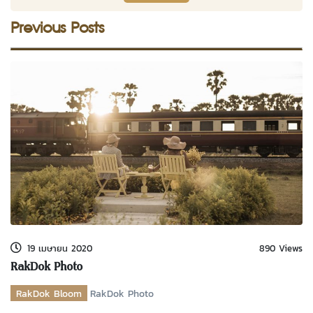
Previous Posts
19 เมษายน 2020
890 Views
RakDok Photo
RakDok Bloom
RakDok Photo