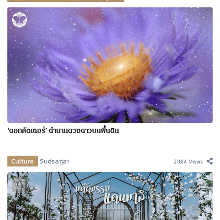
‘ดอกคัตเตอร์’ ตำนานดวงดาวบนพื้นดิน
Culture
Sudsaijai
21814 Views