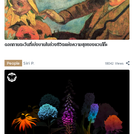
ดอกทานตะวันที่เบ่งบานในช่วงชีวิตแห่งความสุขของแวนโก๊ะ
People
Siri P.
18042 Views