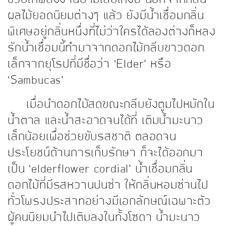
ผลไม้ยอดนิยมต่างๆ แล้ว ยังมีน้ำเชื่อมกลิ่น
พิเศษอยู่กลิ่นหนึ่งที่ไม่ว่าใครได้ลองต่างก็หลง
รักน้ำเชื่อมนี้ทำมาจากดอกไม้กลีบขาวดอก
เล็กจากยุโรปที่มีชื่อว่า ‘Elder’ หรือ
‘Sambucas’
เมื่อนำดอกไม้สดขณะกลีบยังตูมไปหมักใน
น้ำตาล และน้ำสะอาดจนได้ที่ เติมน้ำมะนาว
เล็กน้อยเพื่อช่วยขับรสชาติ ตลอดจน
ประโยชน์ด้านการเก็บรักษา ก็จะได้ออกมา
เป็น ‘elderflower cordial’ น้ำเชื่อมกลิ่น
ดอกไม้ที่มีรสหวานปนซ่า ให้กลิ่นหอมซ่านไป
ทั่วโพรงประสาทอย่างมีเอกลักษณ์เฉพาะตัว
ผู้คนนิยมนำไปเติมลงในทั้งโซดา น้ำมะนาว