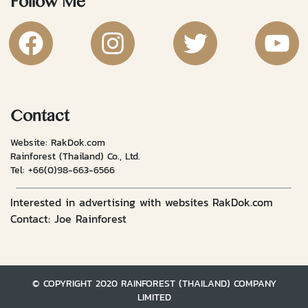
Follow Me
RakDok Channel Facebook
RakDok Channel Instagram
RakDok Twitter
Rakdok Ch
Contact
Website: RakDok.com
Rainforest (Thailand) Co., Ltd.
Tel:
+66(0)98-663-6566
Interested in advertising with websites RakDok.com
Contact: Joe Rainforest
© COPYRIGHT 2020 RAINFOREST (THAILAND) COMPANY
LIMITED