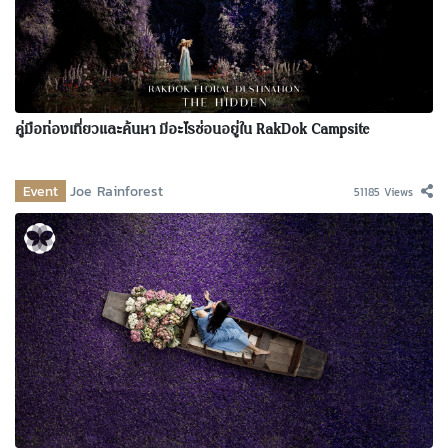
คู่มือท่องเที่ยวและค้นหา มีอะไรซ่อนอยู่ใน RakDok Campsite
Event
Joe Rainforest
51185 Views