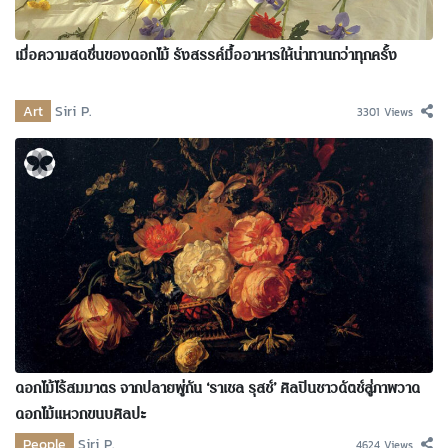
เมื่อความสดชื่นของดอกไม้ รังสรรค์มื้ออาหารให้น่าทานกว่าทุกครั้ง
Art
Siri P.
3301 Views
ดอกไม้ไร้สมมาตร จากปลายพู่กัน ‘ราเชล รุสช์’ ศิลปินชาวดัตช์สู่ภาพวาด
ดอกไม้แหวกขนบศิลปะ
People
Siri P.
4624 Views