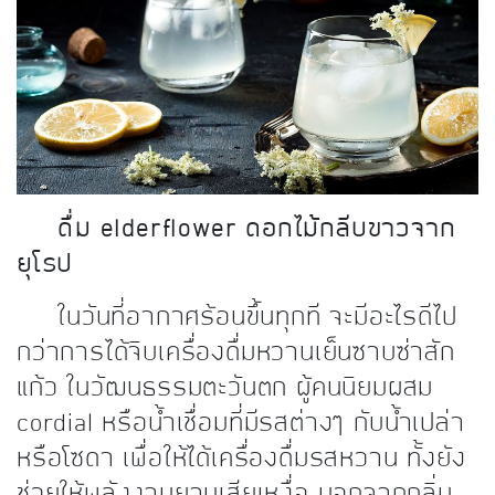
kDok Channel Facebook
kDok Channel Instagram
kDok Twitter
kdok Channel Youtube
ดื่ม elderflower ดอกไม้กลีบขาวจาก
ยุโรป
ในวันที่อากาศร้อนขึ้นทุกที จะมีอะไรดีไป
กว่าการได้จิบเครื่องดื่มหวานเย็นซาบซ่าสัก
แก้ว ในวัฒนธรรมตะวันตก ผู้คนนิยมผสม
cordial หรือน้ำเชื่อมที่มีรสต่างๆ กับน้ำเปล่า
หรือโซดา เพื่อให้ได้เครื่องดื่มรสหวาน ทั้งยัง
ช่วยให้พลังงานยามเสียเหงื่อ นอกจากกลิ่น