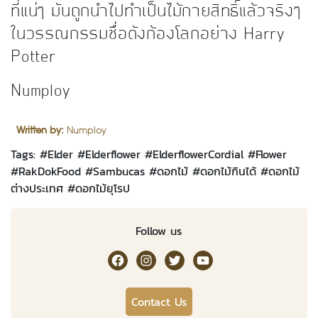
ที่แน่ๆ มันถูกนำไปทำเป็นไม้กายสิทธิ์แล้วจริงๆ
ในวรรณกรรมชื่อดังก้องโลกอย่าง Harry
Potter
Numploy
Written by:
Numploy
Tags: #
Elder
#
Elderflower
#
ElderflowerCordial
#
Flower
#
RakDokFood
#
Sambucas
#
ดอกไม้
#
ดอกไม้กินได้
#
ดอกไม้
ต่างประเทศ
#
ดอกไม้ยุโรป
Follow us
RakDok Channel Facebook
RakDok Channel Instagram
RakDok Twitter
Rakdok Channel Youtub
Contact Us