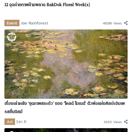
12 จุดถ่ายภาพห้ามพลาด RakDok Floral Week(s)
Event
Joe Rainforest
46086 Views
เรื่องเล่าหลัง ‘ชุดภาพสระบัว’ ของ ‘โคลด์ โมเนต์’ ตัวพ่อแห่งศิลปะอิมเพ
รสชั่นนิสม์
Art
Siri P.
43412 Views