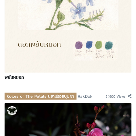
พยับหมอก
Colors of The Petals นิยามร้อยบุปผา
RakDok
24900 Views