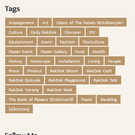
Tags
Arrangement
Art
Colors of The Petals นิยามร้อยบุปผา
Culture
Daily RakDok
Discover
DIY
Edutainment
Event
Fashion
Floriculture
Flower Event
Flower Gallery
Food
Health
History
Horoscope
Installation
Living
People
Press
Product
RakDok Bloom
RakDok Craft
RakDok Episode
RakDok Playground
RakDok Talk
RakDok Variety
RakDok Walk
The Book of Flowers นิราศแดนมาลี
Travel
Wedding
ไม่มีหมวดหมู่