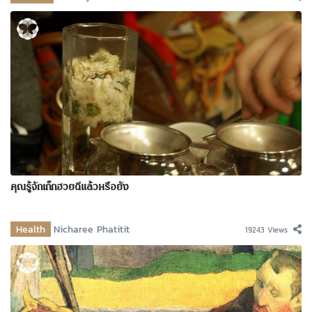
คุณรู้จักเก๊กฮวยดีแล้วหรือยัง
Health
Nicharee Phatitit
19243 Views