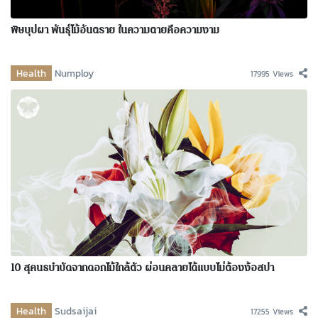
พิษบุปผา พันธุ์ไม้อันตราย ในความตายคือความงาม
Health
Numploy
17995 Views
10 สุคนธบำบัดจากดอกไม้ใกล้ตัว ผ่อนคลายได้แบบไม่ต้องง้อสปา
Health
Sudsaijai
17255 Views