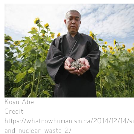
Koyu Abe
Credit:
https://whatnowhumanism.ca/2014/12/14/s
and-nuclear-waste-2/