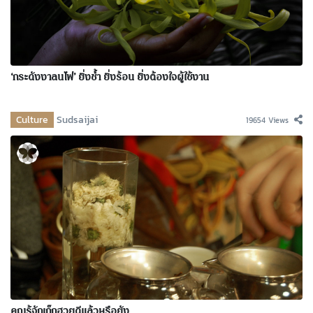
‘กระดังงาลนไฟ’ ยิ่งช้ำ ยิ่งร้อน ยิ่งต้องใจผู้ใช้งาน
Culture
Sudsaijai
19654 Views
คุณรู้จักเก๊กฮวยดีแล้วหรือยัง