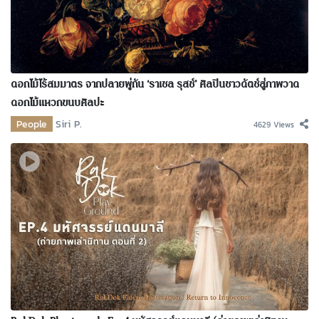
ดอกไม้ไร้สมมาตร จากปลายพู่กัน ‘ราเชล รุสช์’ ศิลปินชาวดัตช์สู่ภาพวาด
ดอกไม้แหวกขนบศิลปะ
People
Siri P.
4629 Views