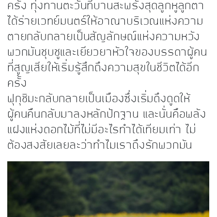
ครั้ง ทุ่งทานตะวันที่บานสะพรั่งสุดลูกหูลูกตา
ได้ร่ายเวทย์มนตร์ให้อาณาบริเวณแห่งความ
ตายกลับกลายเป็นสัญลักษณ์แห่งความหวัง
พวกมันชุบชูและเยียวยาหัวใจของบรรดาผู้คน
ที่สูญเสียให้เริ่มรู้สึกถึงความสุขในชีวิตได้อีก
ครั้ง
ฟุกุชิมะกลับกลายเป็นเมืองซึ่งเริ่มดึงดูดให้
ผู้คนคืนกลับมาลงหลักปักฐาน และนั่นคือพลัง
แฝงแห่งดอกไม้ที่ไม่มีอะไรทำได้เทียมเท่า ไม่
ต้องสงสัยเลยละว่าทำไมเราถึงรักพวกมัน