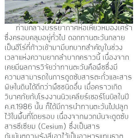
ท่ามกลางบรรยากาศห่อเหี่ยวหมองเศร้า
ซึ่งครอบคลุมอยู่ทั่วไป ดอกทานตะวันกลาย
เป็นฮีโร่ที่ก้าวเข้ามามีบทบาทสำคัญในช่วง
เวลาแห่งความยากลำบากคราวนี้ เนื่องจาก
เคยมีผลการวิจัยว่าทานตะวันคือพืชซึ่งมี
ความสามารถในการดูดซับสารตะกั่วและสาร
พิษในดินได้ดีกว่าพืชชนิดอื่น เมื่อคราวเกิด
วินาศภัยกับโรงงานนิวเคลียร์เชอร์โนบิลในปี
ค.ศ.1986 นั้น ก็ได้มีการนำทานตะวันไปปลูก
ไว้ในพื้นที่โดยรอบ เนื่องจากพวกมันจะดูดซับ
สารซีเซียม (Cesium) ซึ่งเป็นสาร
กัมมันตภาพรังสีเอาไว้เป็นอาหารแทนธาตุ