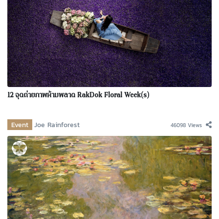
12 จุดถ่ายภาพห้ามพลาด RakDok Floral Week(s)
Event
Joe Rainforest
46098 Views