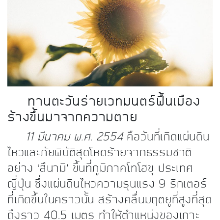
kDok Channel Facebook
kDok Channel Instagram
kDok Twitter
kdok Channel Youtube
ทานตะวันร่ายเวทมนตร์ฟื้นเมือง
ร้างขึ้นมาจากความตาย
11 มีนาคม พ.ศ. 2554
คือวันที่เกิดแผ่นดิน
ไหวและภัยพิบัติสุดโหดร้ายจากธรรมชาติ
อย่าง ‘สึนามิ’ ขึ้นที่ภูมิภาคโทโฮขุ ประเทศ
ญี่ปุ่น ซึ่งแผ่นดินไหวความรุนแรง 9 ริกเตอร์
ที่เกิดขึ้นในคราวนั้น สร้างคลื่นมฤตยูที่สูงที่สุด
ถึงราว 40.5 เมตร ทำให้ตำแหน่งของเกาะ