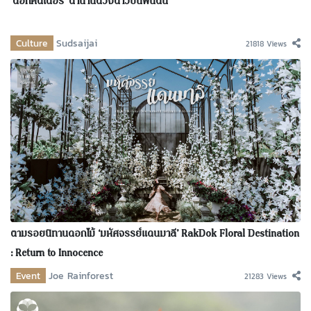
‘ดอกคัตเตอร์’ ตำนานดวงดาวบนพื้นดิน
Culture
Sudsaijai
21818 Views
ตามรอยนิทานดอกไม้ ‘มหัศจรรย์แดนมาลี’ RakDok Floral Destination
: Return to Innocence
Event
Joe Rainforest
21283 Views