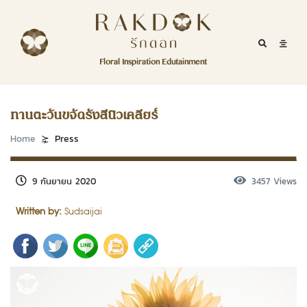
Skip to content
RakDok
RakDok (รักดอก)
Mobile Se
Mobil
Menu
Floral Inspiration Edutainment
HOME
RakDok (รักดอก)
MAGAZINE
ทานตะวันขจัดรังสีนิวเคลียร์
EDUTAINMENT
Home
Press
RAKDOK
9 กันยายน 2020
3457 Views
MARKET
Written by:
Sudsaijai
ABOUT
CONTACT