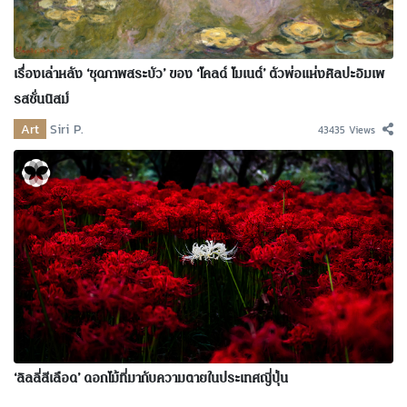
เรื่องเล่าหลัง ‘ชุดภาพสระบัว’ ของ ‘โคลด์ โมเนต์’ ตัวพ่อแห่งศิลปะอิมเพ
รสชั่นนิสม์
Art
Siri P.
43435 Views
‘ลิลลี่สีเลือด’ ดอกไม้ที่มากับความตายในประเทศญี่ปุ่น