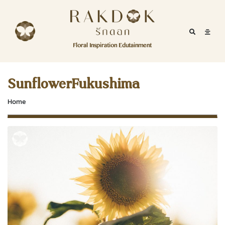
Skip to content
RakDok
RakDok (รักดอก)
Mobile Se
Mobil
Menu
Floral Inspiration Edutainment
HOME
RakDok (รักดอก)
MAGAZINE
SunflowerFukushima
EDUTAINMENT
Home
RAKDOK
MARKET
ABOUT
CONTACT