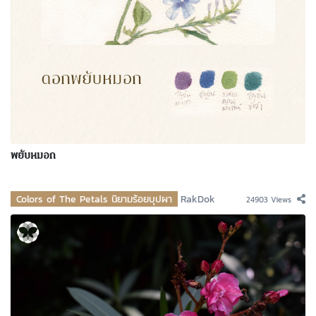
พยับหมอก
Colors of The Petals นิยามร้อยบุปผา
RakDok
24903 Views