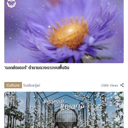
‘ดอกคัตเตอร์’ ตำนานดวงดาวบนพื้นดิน
Culture
Sudsaijai
21816 Views