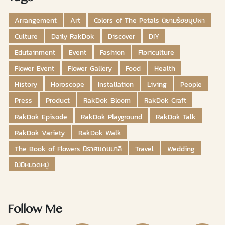
Arrangement
Art
Colors of The Petals นิยามร้อยบุปผา
Culture
Daily RakDok
Discover
DIY
Edutainment
Event
Fashion
Floriculture
Flower Event
Flower Gallery
Food
Health
History
Horoscope
Installation
Living
People
Press
Product
RakDok Bloom
RakDok Craft
RakDok Episode
RakDok Playground
RakDok Talk
RakDok Variety
RakDok Walk
The Book of Flowers นิราศแดนมาลี
Travel
Wedding
ไม่มีหมวดหมู่
Follow Me