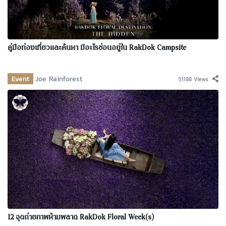
คู่มือท่องเที่ยวและค้นหา มีอะไรซ่อนอยู่ใน RakDok Campsite
Event
Joe Rainforest
51188 Views
12 จุดถ่ายภาพห้ามพลาด RakDok Floral Week(s)