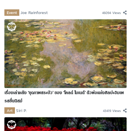
Event
Joe Rainforest
46094 Views
เรื่องเล่าหลัง ‘ชุดภาพสระบัว’ ของ ‘โคลด์ โมเนต์’ ตัวพ่อแห่งศิลปะอิมเพ
รสชั่นนิสม์
Art
Siri P.
43419 Views