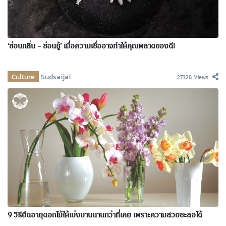
‘ซ่อนกลิ่น – ซ่อนชู้’ เมื่อความเชื่ออาจทำให้คุณพลาดของดี!
Culture
Sudsaijai
27326 Views
9 วิธียืดอายุดอกไม้ให้เบ่งบานนานกว่าที่เคย เพราะความสวยชะลอได้