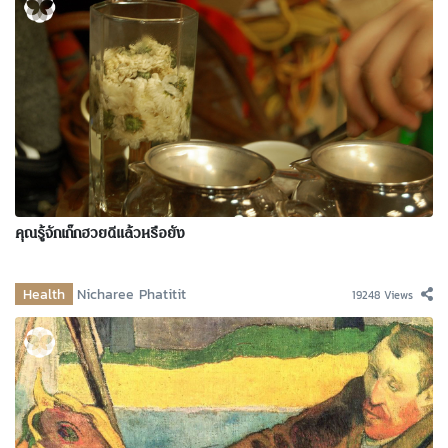
คุณรู้จักเก๊กฮวยดีแล้วหรือยัง
Health
Nicharee Phatitit
19248 Views