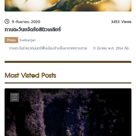
kDok Channel Facebook
kDok Channel Instagram
9 กันยายน 2020
3453 Views
kDok Twitter
ทานตะวันขจัดรังสีนิวเคลียร์
kdok Channel Youtube
Press
Sudsaijai
ทานตะวันร่ายเวทมนตร์ฟื้นเมืองร้างขึ้นมาจากความตาย 11 มีนาคม พ.ศ. 2554 คือ
วันที่เกิ
Most Visted Posts