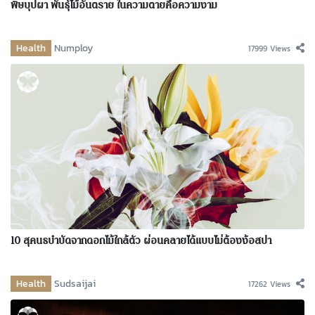
พิษบุปผา พันธุ์ไม้อันตราย ในความตายคือความงาม
Health
Numploy
17999 Views
10 สุคนธบำบัดจากดอกไม้ใกล้ตัว ผ่อนคลายได้แบบไม่ต้องง้อสปา
Health
Sudsaijai
17262 Views