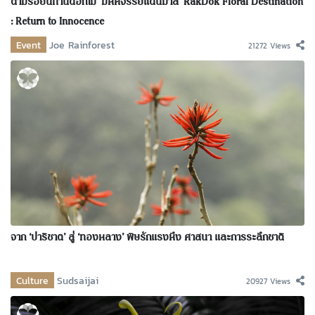
ตามรอยนิทานดอกไม้ ‘มหัศจรรย์แดนมาลี’ RakDok Floral Destination
: Return to Innocence
Event
Joe Rainforest
21272 Views
จาก ‘ปาริชาต’ สู่ ‘ทองหลาง’ พิษรักแรงหึง ศาสนา และการระลึกชาติ
Culture
Sudsaijai
20927 Views