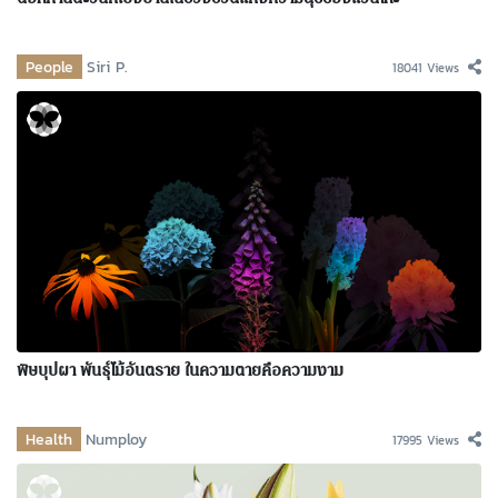
ดอกทานตะวันที่เบ่งบานในช่วงชีวิตแห่งความสุขของแวนโก๊ะ
People
Siri P.
18041 Views
พิษบุปผา พันธุ์ไม้อันตราย ในความตายคือความงาม
Health
Numploy
17995 Views