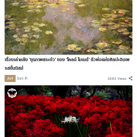
เรื่องเล่าหลัง ‘ชุดภาพสระบัว’ ของ ‘โคลด์ โมเนต์’ ตัวพ่อแห่งศิลปะอิมเพ
รสชั่นนิสม์
Art
Siri P.
43412 Views