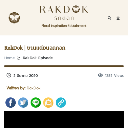
Skip to content
RakDok
RakDok (รักดอก)
Mobile Se
Mobil
Menu
Floral Inspiration Edutainment
HOME
RakDok (รักดอก)
MAGAZINE
RakDok | งานแต่งนอกคอก
EDUTAINMENT
Home
RakDok Episode
RAKDOK
2 มีนาคม 2020
1285 Views
MARKET
Written by:
RakDok
ABOUT
CONTACT