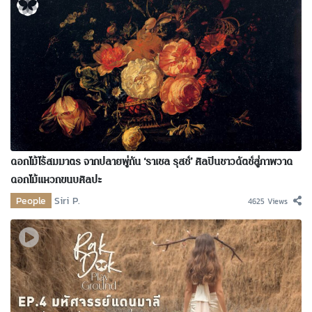
ดอกไม้ไร้สมมาตร จากปลายพู่กัน ‘ราเชล รุสช์’ ศิลปินชาวดัตช์สู่ภาพวาด
ดอกไม้แหวกขนบศิลปะ
People
Siri P.
4625 Views