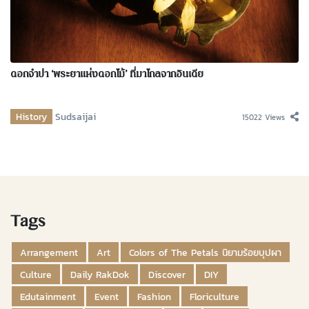
ดอกจำปา ‘พระยาแห่งดอกไม้’ ที่มาไกลจากอินเดีย
History
Sudsaijai
15022 Views
Tags
Arrangement
Art
Colors of The Petals นิยามร้อยบุปผา
Culture
Daily RakDok
Discover
DIY
Edutainment
Event
Fashion
Floriculture