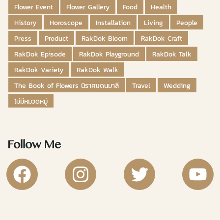
Flower Event
Flower Gallery
Food
Health
History
Horoscope
Installation
Living
People
Press
Product
RakDok Bloom
RakDok Craft
RakDok Episode
RakDok Playground
RakDok Talk
RakDok Variety
RakDok Walk
The Book of Flowers นิราศแดนมาลี
Travel
Wedding
ไม่มีหมวดหมู่
Follow Me
RakDok Channel Facebook
RakDok Channel Instagram
RakDok Twitter
Rakdok Ch