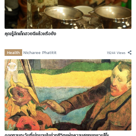
คุณรู้จักเก๊กฮวยดีแล้วหรือยัง
Health
Nicharee Phatitit
19244 Views