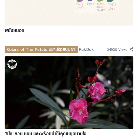
พยับหมอก
Colors of The Petals นิยามร้อยบุปผา
RakDok
24900 Views
‘ยี่โถ’ สวย หอม และพร้อมทำให้คุณหยุดหายใจ