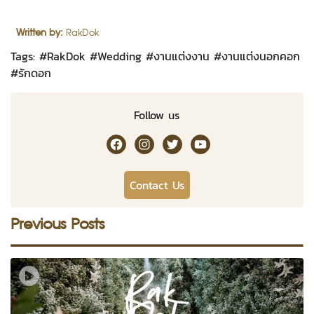
Written by:
RakDok
Tags: #
RakDok
#
Wedding
#
งานแต่งงาน
#
งานแต่งนอกคอก
#
รักดอก
Follow us
RakDok Channel Facebook
RakDok Channel Instagram
RakDok Twitter
Rakdok Channel Youtub
Contact Us
Previous Posts