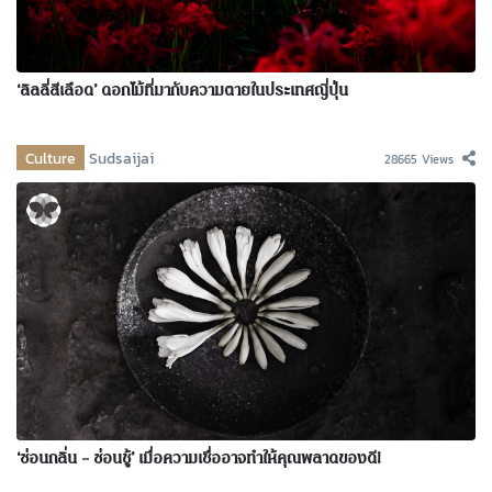
‘ลิลลี่สีเลือด’ ดอกไม้ที่มากับความตายในประเทศญี่ปุ่น
Culture
Sudsaijai
28665 Views
‘ซ่อนกลิ่น – ซ่อนชู้’ เมื่อความเชื่ออาจทำให้คุณพลาดของดี!