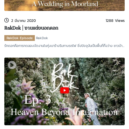
kDok Channel Facebook
kDok Channel Instagram
2 มีนาคม 2020
1288 Views
kDok Twitter
RakDok | งานแต่งนอกคอก
kdok Channel Youtube
RakDok Episode
RakDok
รักดอกคือการทดลองจัดงานในทุ่งนาร้างริมทางรถไฟ ซึ่งปัจจุบันเป็นพื้นที่ทิ้งว่าง ชาวบ้าน
จึงนำ