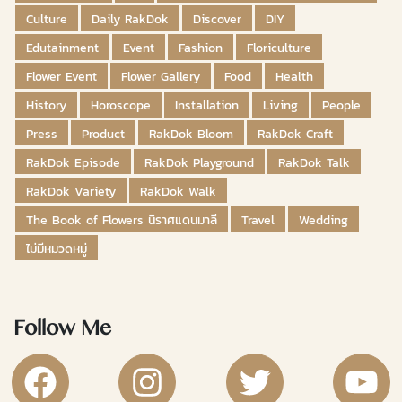
Culture
Daily RakDok
Discover
DIY
Edutainment
Event
Fashion
Floriculture
Flower Event
Flower Gallery
Food
Health
History
Horoscope
Installation
Living
People
Press
Product
RakDok Bloom
RakDok Craft
RakDok Episode
RakDok Playground
RakDok Talk
RakDok Variety
RakDok Walk
The Book of Flowers นิราศแดนมาลี
Travel
Wedding
ไม่มีหมวดหมู่
Follow Me
RakDok Channel Facebook
RakDok Channel Instagram
RakDok Twitter
Rakdok Ch