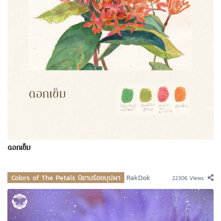
ดอกเข็ม
Colors of The Petals นิยามร้อยบุปผา
RakDok
22306 Views