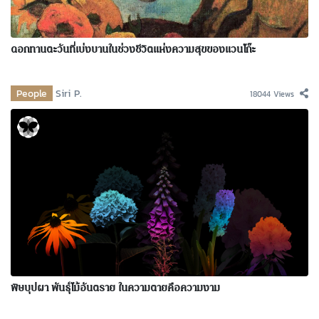
ดอกทานตะวันที่เบ่งบานในช่วงชีวิตแห่งความสุขของแวนโก๊ะ
People
Siri P.
18044 Views
พิษบุปผา พันธุ์ไม้อันตราย ในความตายคือความงาม