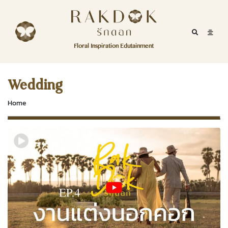
Skip to content
RakDok
RakDok (รักดอก)
Mobile Se
Mobil
Menu
Floral Inspiration Edutainment
HOME
RakDok (รักดอก)
MAGAZINE
Wedding
EDUTAINMENT
Home
RAKDOK
MARKET
ABOUT
CONTACT