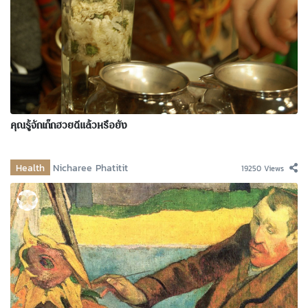
คุณรู้จักเก๊กฮวยดีแล้วหรือยัง
Health
Nicharee Phatitit
19250 Views