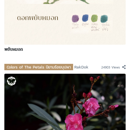
พยับหมอก
Colors of The Petals นิยามร้อยบุปผา
RakDok
24903 Views