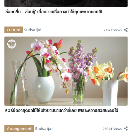
‘ซ่อนกลิ่น – ซ่อนชู้’ เมื่อความเชื่ออาจทำให้คุณพลาดของดี!
Culture
Sudsaijai
27327 Views
9 วิธียืดอายุดอกไม้ให้เบ่งบานนานกว่าที่เคย เพราะความสวยชะลอได้
Arrangement
Sudsaijai
26044 Views