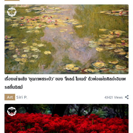
เรื่องเล่าหลัง ‘ชุดภาพสระบัว’ ของ ‘โคลด์ โมเนต์’ ตัวพ่อแห่งศิลปะอิมเพ
รสชั่นนิสม์
Art
Siri P.
43421 Views