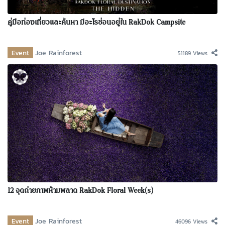
คู่มือท่องเที่ยวและค้นหา มีอะไรซ่อนอยู่ใน RakDok Campsite
Event
Joe Rainforest
51189 Views
12 จุดถ่ายภาพห้ามพลาด RakDok Floral Week(s)
Event
Joe Rainforest
46096 Views