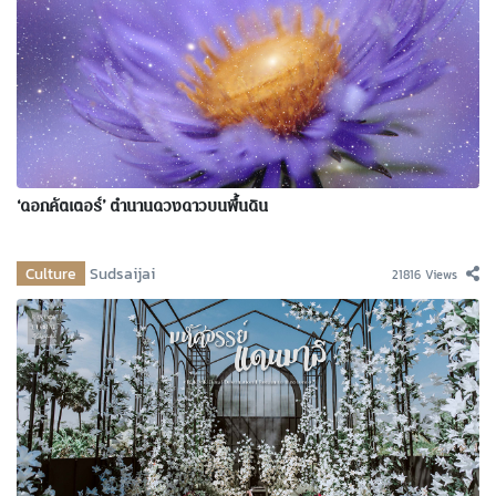
‘ดอกคัตเตอร์’ ตำนานดวงดาวบนพื้นดิน
Culture
Sudsaijai
21816 Views