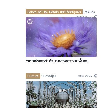
Colors of The Petals นิยามร้อยบุปผา
RakDok
22302 Views
‘ดอกคัตเตอร์’ ตำนานดวงดาวบนพื้นดิน
Culture
Sudsaijai
21816 Views