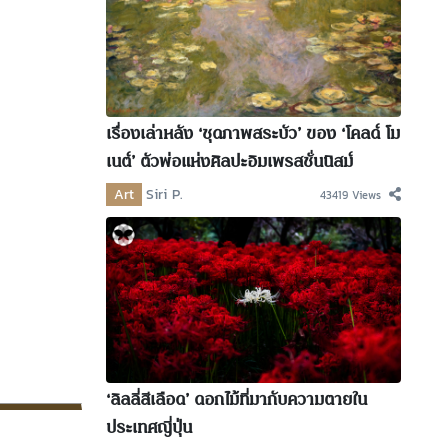
เรื่องเล่าหลัง ‘ชุดภาพสระบัว’ ของ ‘โคลด์ โม
เนต์’ ตัวพ่อแห่งศิลปะอิมเพรสชั่นนิสม์
Art
Siri P.
43419 Views
‘ลิลลี่สีเลือด’ ดอกไม้ที่มากับความตายใน
ประเทศญี่ปุ่น