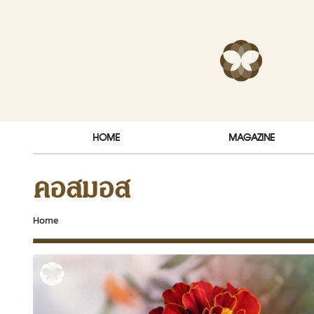
Skip to content
RakDok (ร
HOME
MAGAZINE
คอสมอส
Home