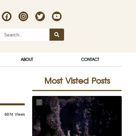
RakDok Channel Facebook
RakDok Channel Instagram
RakDok Twitter
Rakdok Channel Youtube
ABOUT
CONTACT
Most Visted Posts
6874 Views