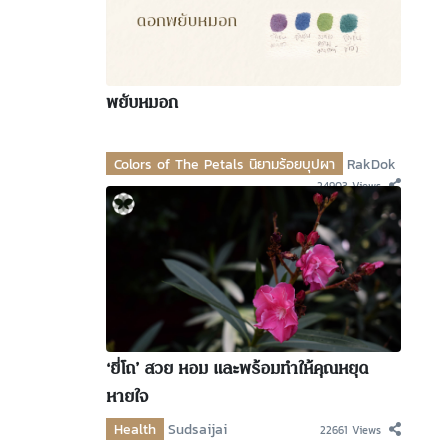
พยับหมอก
Colors of The Petals นิยามร้อยบุปผา
RakDok
24903 Views
‘ยี่โถ’ สวย หอม และพร้อมทำให้คุณหยุด
หายใจ
Health
Sudsaijai
22661 Views