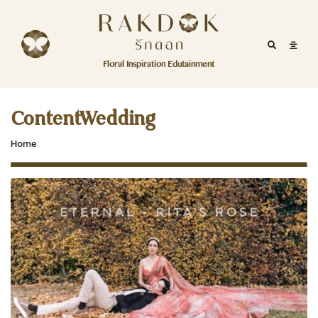
Skip to content
RakDok
RakDok (รักดอก)
Mobile Se
Mobil
Menu
Floral Inspiration Edutainment
HOME
RakDok (รักดอก)
MAGAZINE
ContentWedding
EDUTAINMENT
Home
RAKDOK
MARKET
ABOUT
CONTACT