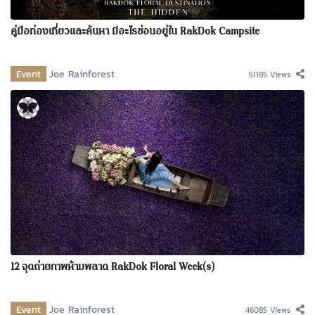
คู่มือท่องเที่ยวและค้นหา มีอะไรซ่อนอยู่ใน RakDok Campsite
Event
Joe Rainforest
51185 Views
12 จุดถ่ายภาพห้ามพลาด RakDok Floral Week(s)
Event
Joe Rainforest
46085 Views