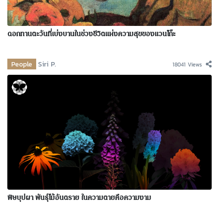
ดอกทานตะวันที่เบ่งบานในช่วงชีวิตแห่งความสุขของแวนโก๊ะ
People
Siri P.
18041 Views
พิษบุปผา พันธุ์ไม้อันตราย ในความตายคือความงาม