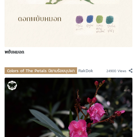
พยับหมอก
Colors of The Petals นิยามร้อยบุปผา
RakDok
24900 Views