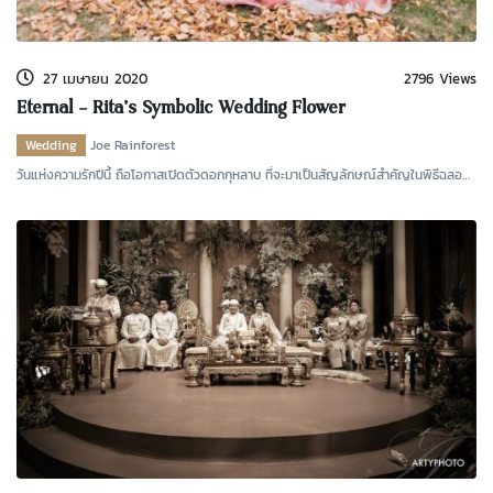
kDok Channel Facebook
kDok Channel Instagram
27 เมษายน 2020
2796 Views
kDok Twitter
Eternal – Rita’s Symbolic Wedding Flower
kdok Channel Youtube
Wedding
Joe Rainforest
วันแห่งความรักปีนี้ ถือโอกาสเปิดตัวดอกกุหลาบ ที่จะมาเป็นสัญลักษณ์สำคัญในพิธีฉลอง
มงคลสมรสระ