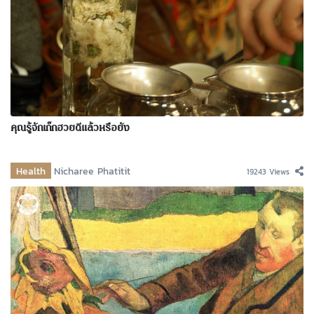
คุณรู้จักเก๊กฮวยดีแล้วหรือยัง
Health
Nicharee Phatitit
19243 Views