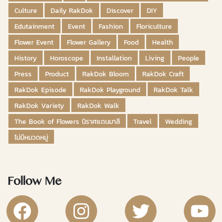
Culture
Daily RakDok
Discover
DIY
Edutainment
Event
Fashion
Floriculture
Flower Event
Flower Gallery
Food
Health
History
Horoscope
Installation
Living
People
Press
Product
RakDok Bloom
RakDok Craft
RakDok Episode
RakDok Playground
RakDok Talk
RakDok Variety
RakDok Walk
The Book of Flowers นิราศแดนมาลี
Travel
Wedding
ไม่มีหมวดหมู่
Follow Me
RakDok Channel Facebook
RakDok Channel Instagram
RakDok Twitter
Rakdok Ch