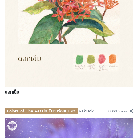
ดอกเข็ม
Colors of The Petals นิยามร้อยบุปผา
RakDok
22299 Views