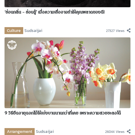
‘ซ่อนกลิ่น – ซ่อนชู้’ เมื่อความเชื่ออาจทำให้คุณพลาดของดี!
Culture
Sudsaijai
27327 Views
9 วิธียืดอายุดอกไม้ให้เบ่งบานนานกว่าที่เคย เพราะความสวยชะลอได้
Arrangement
Sudsaijai
26044 Views