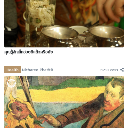
คุณรู้จักเก๊กฮวยดีแล้วหรือยัง
Health
Nicharee Phatitit
19250 Views