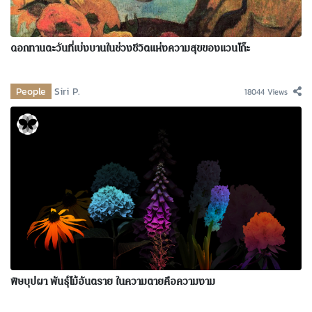
ดอกทานตะวันที่เบ่งบานในช่วงชีวิตแห่งความสุขของแวนโก๊ะ
People
Siri P.
18044 Views
พิษบุปผา พันธุ์ไม้อันตราย ในความตายคือความงาม