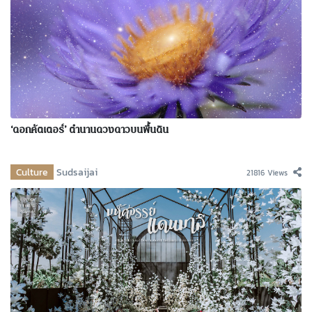
‘ดอกคัตเตอร์’ ตำนานดวงดาวบนพื้นดิน
Culture
Sudsaijai
21816 Views