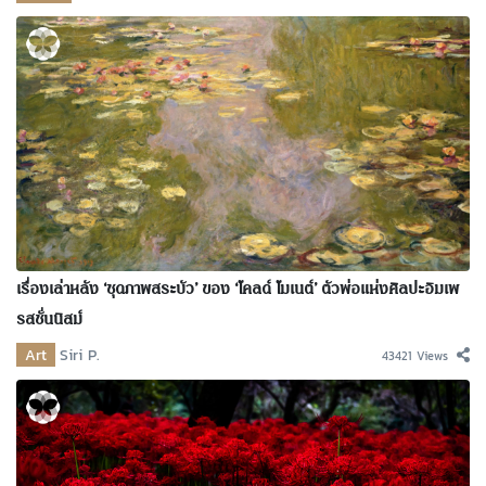
เรื่องเล่าหลัง ‘ชุดภาพสระบัว’ ของ ‘โคลด์ โมเนต์’ ตัวพ่อแห่งศิลปะอิมเพ
รสชั่นนิสม์
Art
Siri P.
43421 Views