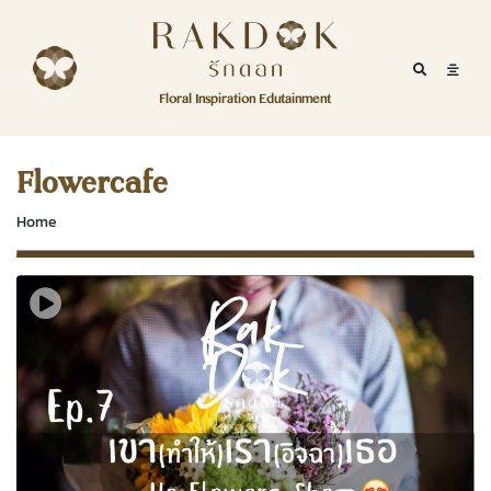
Skip to content
RakDok
RakDok (รักดอก)
Mobile Se
Mobil
Menu
Floral Inspiration Edutainment
HOME
RakDok (รักดอก)
MAGAZINE
Flowercafe
EDUTAINMENT
Home
RAKDOK
MARKET
ABOUT
CONTACT