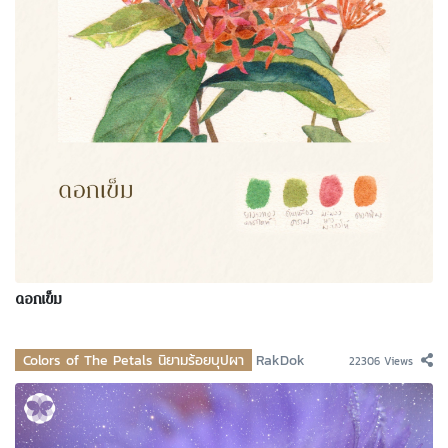
ดอกเข็ม
Colors of The Petals นิยามร้อยบุปผา
RakDok
22306 Views