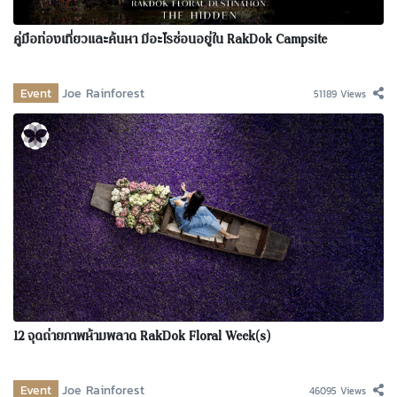
คู่มือท่องเที่ยวและค้นหา มีอะไรซ่อนอยู่ใน RakDok Campsite
Event
Joe Rainforest
51189 Views
12 จุดถ่ายภาพห้ามพลาด RakDok Floral Week(s)
Event
Joe Rainforest
46095 Views