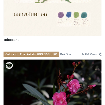
พยับหมอก
Colors of The Petals นิยามร้อยบุปผา
RakDok
24903 Views