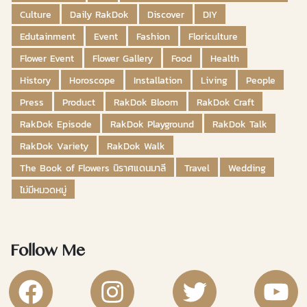
Culture
Daily RakDok
Discover
DIY
Edutainment
Event
Fashion
Floriculture
Flower Event
Flower Gallery
Food
Health
History
Horoscope
Installation
Living
People
Press
Product
RakDok Bloom
RakDok Craft
RakDok Episode
RakDok Playground
RakDok Talk
RakDok Variety
RakDok Walk
The Book of Flowers นิราศแดนมาลี
Travel
Wedding
ไม่มีหมวดหมู่
Follow Me
RakDok Channel Facebook
RakDok Channel Instagram
RakDok Twitter
Rakdok Ch