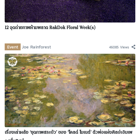
12 จุดถ่ายภาพห้ามพลาด RakDok Floral Week(s)
Event
Joe Rainforest
46085 Views
เรื่องเล่าหลัง ‘ชุดภาพสระบัว’ ของ ‘โคลด์ โมเนต์’ ตัวพ่อแห่งศิลปะอิมเพ