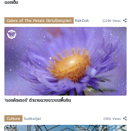
ดอกเข็ม
Colors of The Petals นิยามร้อยบุปผา
RakDok
22299 Views
‘ดอกคัตเตอร์’ ตำนานดวงดาวบนพื้นดิน
Culture
Sudsaijai
21810 Views