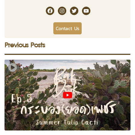
RakDok Channel Facebook
RakDok Channel Instagram
RakDok Twitter
Rakdok Channel Youtub
Contact Us
Previous Posts