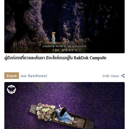
คู่มือท่องเที่ยวและค้นหา มีอะไรซ่อนอยู่ใน RakDok Campsite
Event
Joe Rainforest
51181 Views