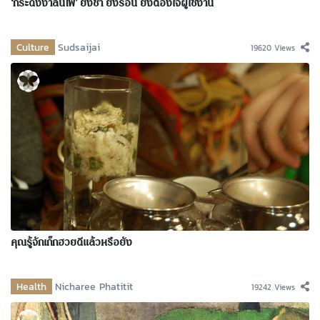
‘กระดังงาลนไฟ’ ยิ่งช้ำ ยิ่งร้อน ยิ่งต้องใจผู้ใช้งาน
Culture
Sudsaijai
19620 Views
คุณรู้จักเก๊กฮวยดีแล้วหรือยัง
Health
Nicharee Phatitit
19242 Views