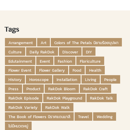
Tags
Arrangement
Art
Colors of The Petals นิยามร้อยบุปผา
Culture
Daily RakDok
Discover
DIY
Edutainment
Event
Fashion
Floriculture
Flower Event
Flower Gallery
Food
Health
History
Horoscope
Installation
Living
People
Press
Product
RakDok Bloom
RakDok Craft
RakDok Episode
RakDok Playground
RakDok Talk
RakDok Variety
RakDok Walk
The Book of Flowers นิราศแดนมาลี
Travel
Wedding
ไม่มีหมวดหมู่