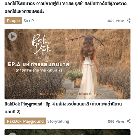
ดอกไม้ไร้สมมาตร จากปลายพู่กัน ‘ราเชล รุสช์’ ศิลปินชาวดัตช์สู่ภาพวาด
ดอกไม้แหวกขนบศิลปะ
People
Siri P.
4622 Views
RakDok Playground : Ep. 4 มหัศจรรย์แดนมาลี (ถ่ายภาพเล่านิทาน
ตอนที่ 2)
RakDok Playground
Storytelling
1563 Views