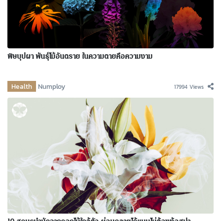
พิษบุปผา พันธุ์ไม้อันตราย ในความตายคือความงาม
Health
Numploy
17994 Views