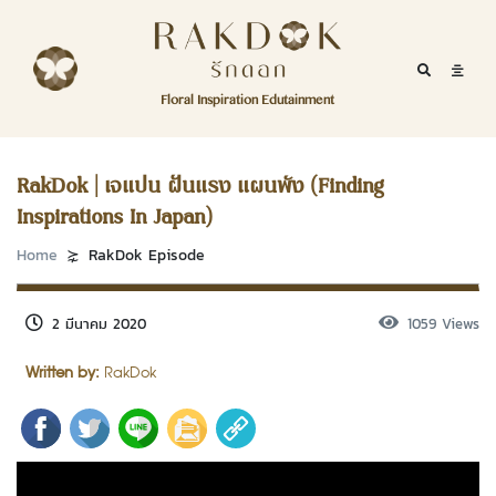
Skip to content
RakDok
RakDok (รักดอก)
Mobile Se
Mobil
Menu
Floral Inspiration Edutainment
HOME
RakDok (รักดอก)
MAGAZINE
RakDok | เจแปน ฝันแรง แผนพัง (Finding
Inspirations In Japan)
EDUTAINMENT
Home
RakDok Episode
RAKDOK
MARKET
2 มีนาคม 2020
1059 Views
Written by:
RakDok
ABOUT
CONTACT