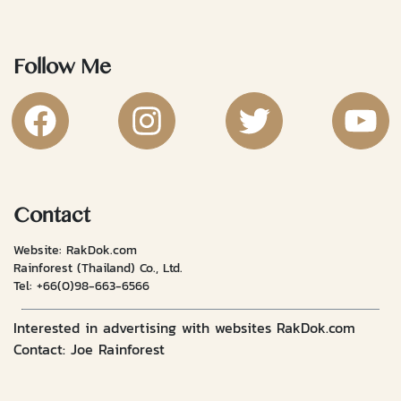
Follow Me
RakDok Channel Facebook
RakDok Channel Instagram
RakDok Twitter
Rakdok Ch
Contact
Website: RakDok.com
Rainforest (Thailand) Co., Ltd.
Tel:
+66(0)98-663-6566
Interested in advertising with websites RakDok.com
Contact: Joe Rainforest