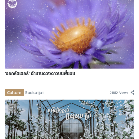
‘ดอกคัตเตอร์’ ตำนานดวงดาวบนพื้นดิน
Culture
Sudsaijai
21812 Views