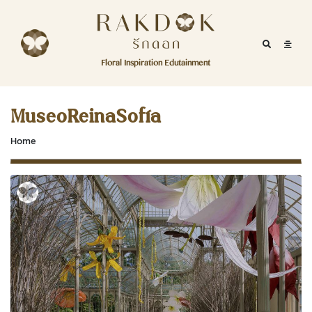
Skip to content
RakDok
RakDok (รักดอก)
Mobile Se
Mobil
Menu
Floral Inspiration Edutainment
HOME
RakDok (รักดอก)
MAGAZINE
MuseoReinaSofía
EDUTAINMENT
Home
RAKDOK
MARKET
ABOUT
CONTACT