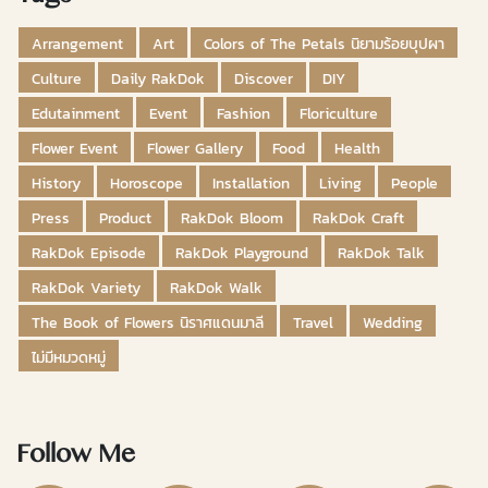
Arrangement
Art
Colors of The Petals นิยามร้อยบุปผา
Culture
Daily RakDok
Discover
DIY
Edutainment
Event
Fashion
Floriculture
Flower Event
Flower Gallery
Food
Health
History
Horoscope
Installation
Living
People
Press
Product
RakDok Bloom
RakDok Craft
RakDok Episode
RakDok Playground
RakDok Talk
RakDok Variety
RakDok Walk
The Book of Flowers นิราศแดนมาลี
Travel
Wedding
ไม่มีหมวดหมู่
Follow Me