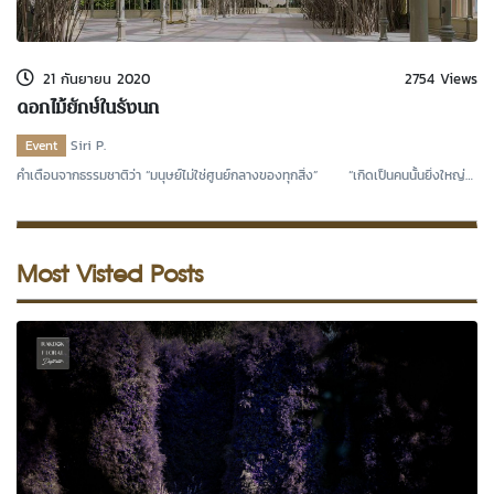
kDok Channel Facebook
kDok Channel Instagram
21 กันยายน 2020
2754 Views
kDok Twitter
ดอกไม้ยักษ์ในรังนก
kdok Channel Youtube
Event
Siri P.
คำเตือนจากธรรมชาติว่า “มนุษย์ไม่ใช่ศูนย์กลางของทุกสิ่ง” “เกิดเป็นคนนั้นยิ่งใหญ่
และป
Most Visted Posts