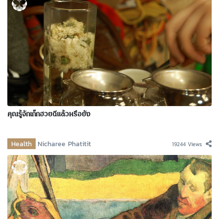
คุณรู้จักเก๊กฮวยดีแล้วหรือยัง
Health
Nicharee Phatitit
19244 Views