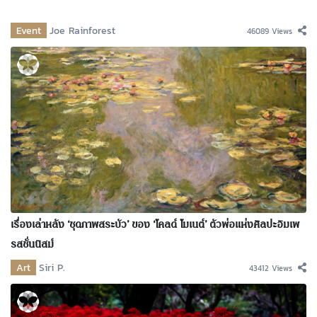
Event
Joe Rainforest
46089 Views
เรื่องเล่าหลัง ‘ชุดภาพสระบัว’ ของ ‘โคลด์ โมเนต์’ ตัวพ่อแห่งศิลปะอิมเพ
รสชั่นนิสม์
Art
Siri P.
43412 Views