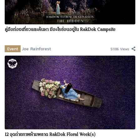
คู่มือท่องเที่ยวและค้นหา มีอะไรซ่อนอยู่ใน RakDok Campsite
Event
Joe Rainforest
51186 Views
12 จุดถ่ายภาพห้ามพลาด RakDok Floral Week(s)