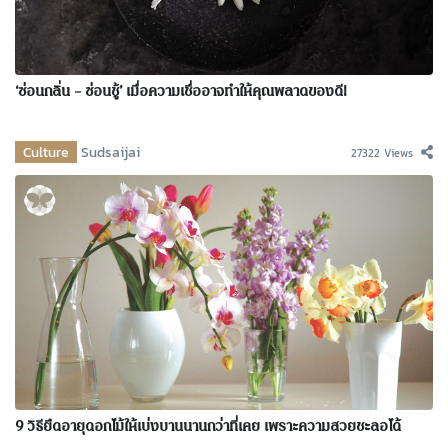
‘ซ่อนกลิ่น – ซ่อนชู้’ เมื่อความเชื่ออาจทำให้คุณพลาดของดี!
Culture
Sudsaijai
27322 Views
9 วิธียืดอายุดอกไม้ให้เบ่งบานนานกว่าที่เคย เพราะความสวยชะลอได้