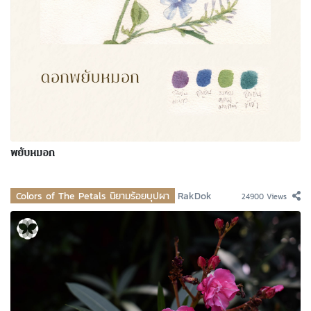
พยับหมอก
Colors of The Petals นิยามร้อยบุปผา
RakDok
24900 Views