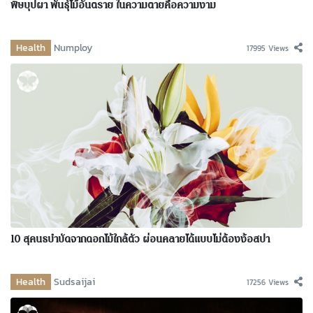
พิษบุปผา พันธุ์ไม้อันตราย ในความตายคือความงาม
Health
Numploy
17995 Views
10 สุคนธบำบัดจากดอกไม้ใกล้ตัว ผ่อนคลายได้แบบไม่ต้องง้อสปา
Health
Sudsaijai
17256 Views