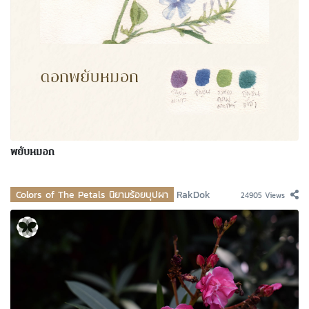
พยับหมอก
Colors of The Petals นิยามร้อยบุปผา
RakDok
24905 Views