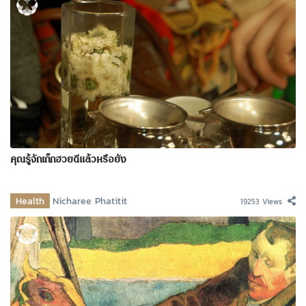
คุณรู้จักเก๊กฮวยดีแล้วหรือยัง
Health
Nicharee Phatitit
19253 Views