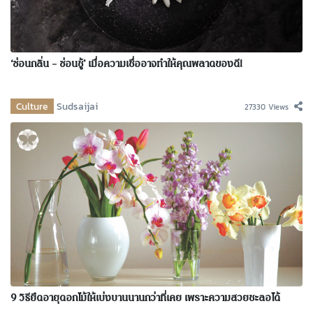
‘ซ่อนกลิ่น – ซ่อนชู้’ เมื่อความเชื่ออาจทำให้คุณพลาดของดี!
Culture
Sudsaijai
27330 Views
9 วิธียืดอายุดอกไม้ให้เบ่งบานนานกว่าที่เคย เพราะความสวยชะลอได้