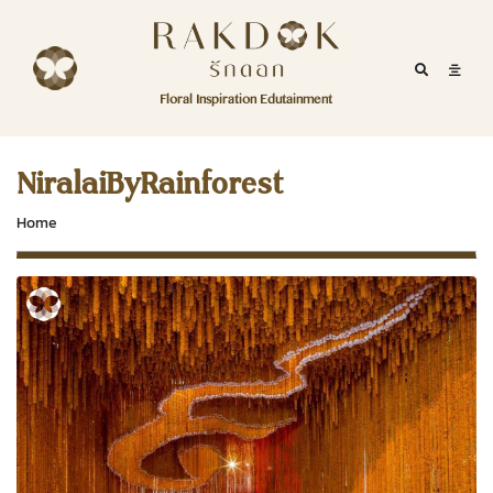
Skip to content
RakDok
RakDok (รักดอก)
Mobile Se
Mobil
Menu
Floral Inspiration Edutainment
HOME
RakDok (รักดอก)
MAGAZINE
NiralaiByRainforest
EDUTAINMENT
Home
RAKDOK
MARKET
ABOUT
CONTACT