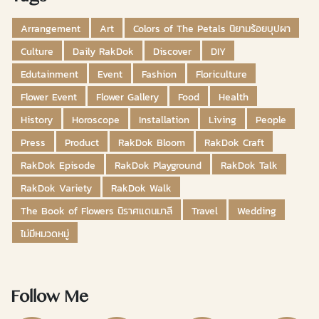
Arrangement
Art
Colors of The Petals นิยามร้อยบุปผา
Culture
Daily RakDok
Discover
DIY
Edutainment
Event
Fashion
Floriculture
Flower Event
Flower Gallery
Food
Health
History
Horoscope
Installation
Living
People
Press
Product
RakDok Bloom
RakDok Craft
RakDok Episode
RakDok Playground
RakDok Talk
RakDok Variety
RakDok Walk
The Book of Flowers นิราศแดนมาลี
Travel
Wedding
ไม่มีหมวดหมู่
Follow Me