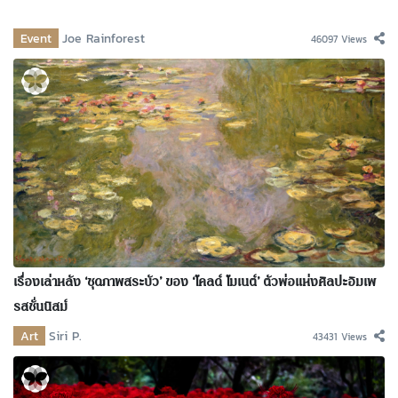
Event
Joe Rainforest
46097 Views
เรื่องเล่าหลัง ‘ชุดภาพสระบัว’ ของ ‘โคลด์ โมเนต์’ ตัวพ่อแห่งศิลปะอิมเพ
รสชั่นนิสม์
Art
Siri P.
43431 Views