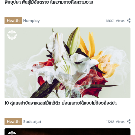
พิษบุปผา พันธุ์ไม้อันตราย ในความตายคือความงาม
Health
Numploy
18001 Views
10 สุคนธบำบัดจากดอกไม้ใกล้ตัว ผ่อนคลายได้แบบไม่ต้องง้อสปา
Health
Sudsaijai
17263 Views