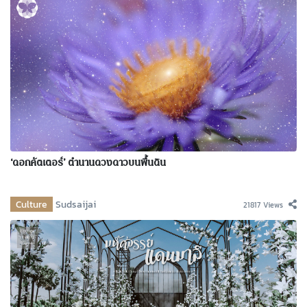
‘ดอกคัตเตอร์’ ตำนานดวงดาวบนพื้นดิน
Culture
Sudsaijai
21817 Views