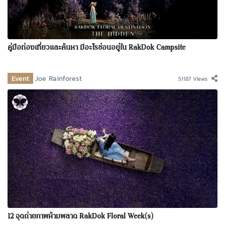
คู่มือท่องเที่ยวและค้นหา มีอะไรซ่อนอยู่ใน RakDok Campsite
Event
Joe Rainforest
51187 Views
12 จุดถ่ายภาพห้ามพลาด RakDok Floral Week(s)