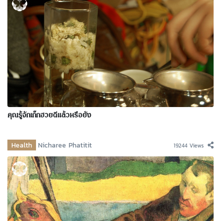
คุณรู้จักเก๊กฮวยดีแล้วหรือยัง
Health
Nicharee Phatitit
19244 Views