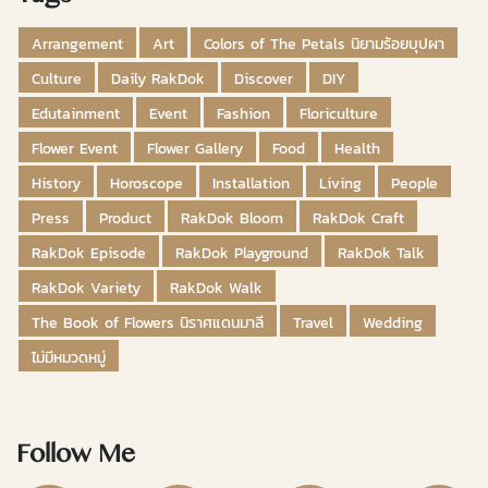
Arrangement
Art
Colors of The Petals นิยามร้อยบุปผา
Culture
Daily RakDok
Discover
DIY
Edutainment
Event
Fashion
Floriculture
Flower Event
Flower Gallery
Food
Health
History
Horoscope
Installation
Living
People
Press
Product
RakDok Bloom
RakDok Craft
RakDok Episode
RakDok Playground
RakDok Talk
RakDok Variety
RakDok Walk
The Book of Flowers นิราศแดนมาลี
Travel
Wedding
ไม่มีหมวดหมู่
Follow Me