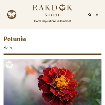
Skip to content
RakDok
RakDok (รักดอก)
Mobile Se
Mobil
Menu
Floral Inspiration Edutainment
HOME
RakDok (รักดอก)
MAGAZINE
Petunia
EDUTAINMENT
Home
RAKDOK
MARKET
ABOUT
CONTACT