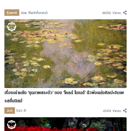
Event
Joe Rainforest
46092 Views
เรื่องเล่าหลัง ‘ชุดภาพสระบัว’ ของ ‘โคลด์ โมเนต์’ ตัวพ่อแห่งศิลปะอิมเพ
รสชั่นนิสม์
Art
Siri P.
43416 Views