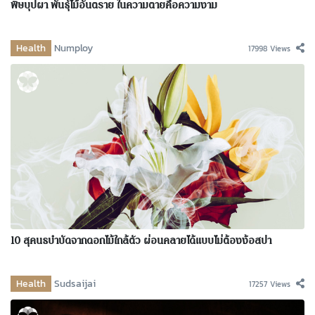
พิษบุปผา พันธุ์ไม้อันตราย ในความตายคือความงาม
Health
Numploy
17998 Views
10 สุคนธบำบัดจากดอกไม้ใกล้ตัว ผ่อนคลายได้แบบไม่ต้องง้อสปา
Health
Sudsaijai
17257 Views