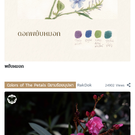
พยับหมอก
Colors of The Petals นิยามร้อยบุปผา
RakDok
24902 Views