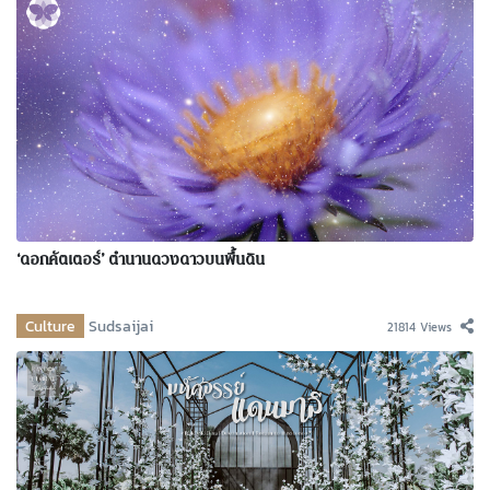
‘ดอกคัตเตอร์’ ตำนานดวงดาวบนพื้นดิน
Culture
Sudsaijai
21814 Views