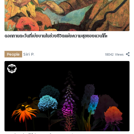
ดอกทานตะวันที่เบ่งบานในช่วงชีวิตแห่งความสุขของแวนโก๊ะ
People
Siri P.
18042 Views