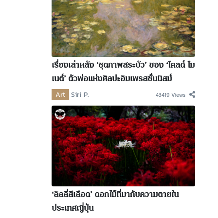
เรื่องเล่าหลัง ‘ชุดภาพสระบัว’ ของ ‘โคลด์ โม
เนต์’ ตัวพ่อแห่งศิลปะอิมเพรสชั่นนิสม์
Art
Siri P.
43419 Views
‘ลิลลี่สีเลือด’ ดอกไม้ที่มากับความตายใน
ประเทศญี่ปุ่น