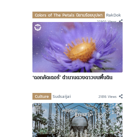
Colors of The Petals นิยามร้อยบุปผา
RakDok
22302 Views
‘ดอกคัตเตอร์’ ตำนานดวงดาวบนพื้นดิน
Culture
Sudsaijai
21816 Views