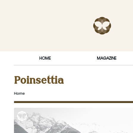
Skip to content
RakDok (ร
HOME
MAGAZINE
Poinsettia
Home