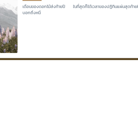
เดือนของดอกไม้ส่งท้ายปี ในที่สุดก็ได้เวลาของปฏิทินแผ่นสุดท้ายที
บอกถึงหนึ