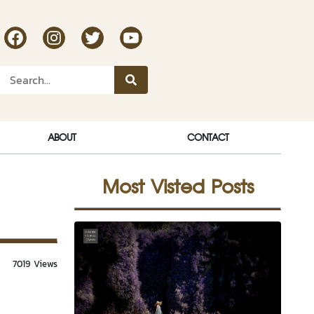
RakDok Channel Facebook
RakDok Channel Instagram
RakDok Twitter
Rakdok Channel Youtube
ABOUT
CONTACT
Most Visted Posts
7019 Views