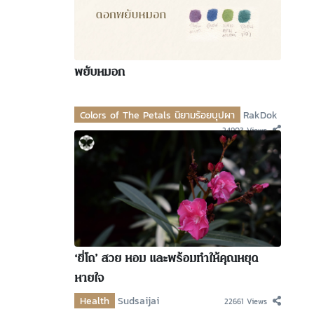
พยับหมอก
Colors of The Petals นิยามร้อยบุปผา
RakDok
24903 Views
‘ยี่โถ’ สวย หอม และพร้อมทำให้คุณหยุด
หายใจ
Health
Sudsaijai
22661 Views