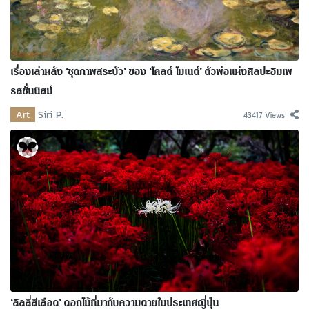
เรื่องเล่าหลัง ‘ชุดภาพสระบัว’ ของ ‘โคลด์ โมเนต์’ ตัวพ่อแห่งศิลปะอิมเพ
รสชั่นนิสม์
Art
Siri P.
43417 Views
‘ลิลลี่สีเลือด’ ดอกไม้ที่มากับความตายในประเทศญี่ปุ่น