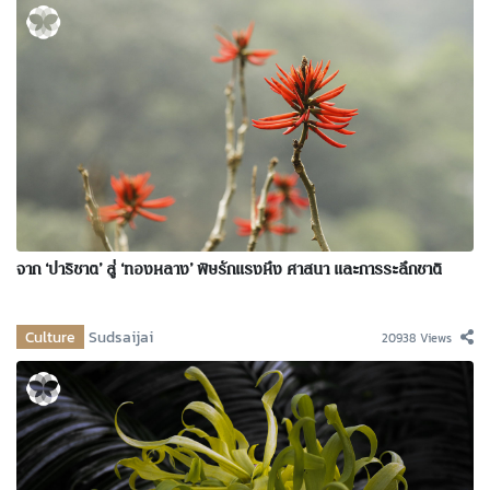
จาก ‘ปาริชาต’ สู่ ‘ทองหลาง’ พิษรักแรงหึง ศาสนา และการระลึกชาติ
Culture
Sudsaijai
20938 Views