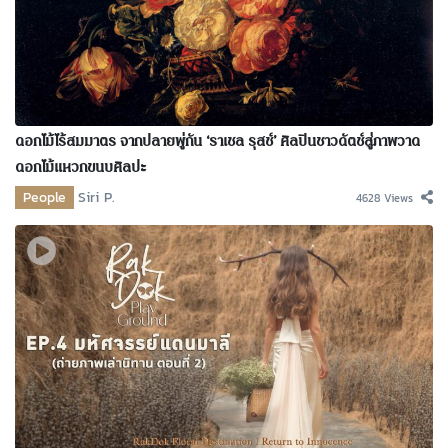
ดอกไม้ไร้สมมาตร จากปลายพู่กัน ‘ราเชล รุสช์’ ศิลปินชาวดัตช์สู่ภาพวาด
ดอกไม้แหวกขนบศิลปะ
People
Siri P.
4628 Views