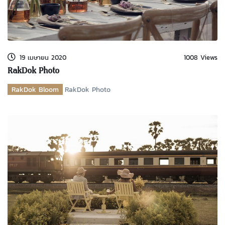
19 เมษายน 2020
1008 Views
RakDok Photo
RakDok Bloom
RakDok Photo