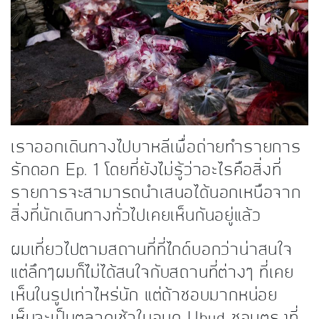
kDok Channel Facebook
kDok Channel Instagram
kDok Twitter
kdok Channel Youtube
เราออกเดินทางไปบาหลีเพื่อถ่ายทำรายการ
รักดอก Ep. 1 โดยที่ยังไม่รู้ว่าอะไรคือสิ่งที่
รายการจะสามารถนำเสนอได้นอกเหนือจาก
สิ่งที่นักเดินทางทั่วไปเคยเห็นกันอยู่แล้ว
ผมเที่ยวไปตามสถานที่ที่ไกด์บอกว่าน่าสนใจ
แต่ลึกๆผมก็ไม่ได้สนใจกับสถานที่ต่างๆ ที่เคย
เห็นในรูปเท่าไหร่นัก แต่ถ้าชอบมากหน่อย
เห็นจะเป็นตลาดเช้าในอูบุด Ubud ชอบตรงที่