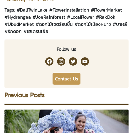
Tags: #
BaliTwinLake
#
FlowerInstallation
#
FlowerMarket
#
Hydrengea
#
JoeRainforest
#
LocalFlower
#
RakDok
#
UbudMarket
#
ดอกไม้เขตร้อนชื้น
#
ดอกไม้เมืองหนาว
#
บาหลี
#
รักดอก
#
ไฮเดรนเยีย
Follow us
RakDok Channel Facebook
RakDok Channel Instagram
RakDok Twitter
Rakdok Channel Youtub
Contact Us
Previous Posts