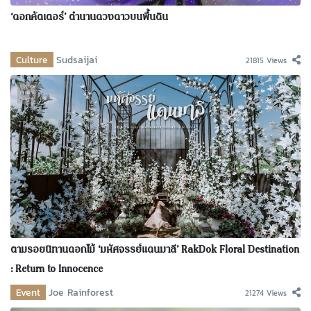
‘ดอกคัตเตอร์’ ตำนานดวงดาวบนพื้นดิน
Culture
Sudsaijai
21815 Views
ตามรอยนิทานดอกไม้ ‘มหัศจรรย์แดนมาลี’ RakDok Floral Destination
: Return to Innocence
Event
Joe Rainforest
21274 Views