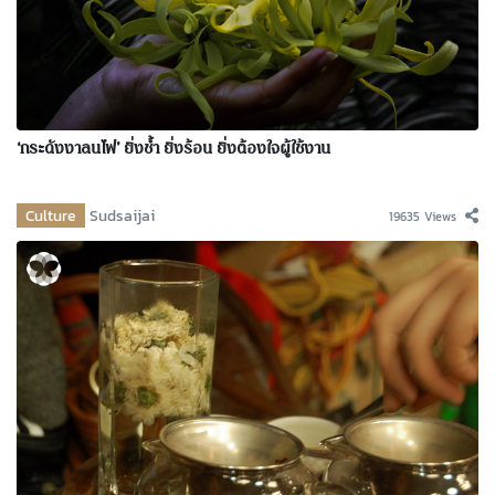
‘กระดังงาลนไฟ’ ยิ่งช้ำ ยิ่งร้อน ยิ่งต้องใจผู้ใช้งาน
Culture
Sudsaijai
19635 Views