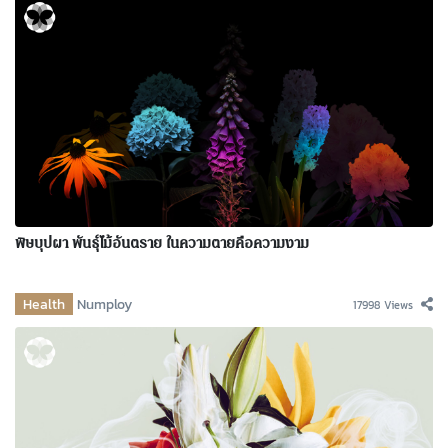
พิษบุปผา พันธุ์ไม้อันตราย ในความตายคือความงาม
Health
Numploy
17998 Views