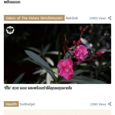
พยับหมอก
Colors of The Petals นิยามร้อยบุปผา
RakDok
24903 Views
‘ยี่โถ’ สวย หอม และพร้อมทำให้คุณหยุดหายใจ
Health
Sudsaijai
22661 Views