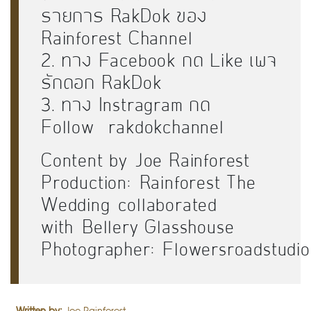
รายการ RakDok ของ
Rainforest Channel
2. ทาง Facebook กด Like เพจ
รักดอก RakDok
3. ทาง Instragram กด
Follow
rakdokchannel
Content by
Joe Rainforest
Production:
Rainforest The
Wedding
collaborated
with
Bellery Glasshouse
Photographer:
Flowersroadstudio
Written by:
Joe Rainforest