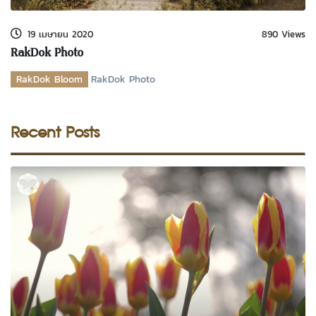
19 เมษายน 2020
890 Views
RakDok Photo
RakDok Bloom
RakDok Photo
Recent Posts